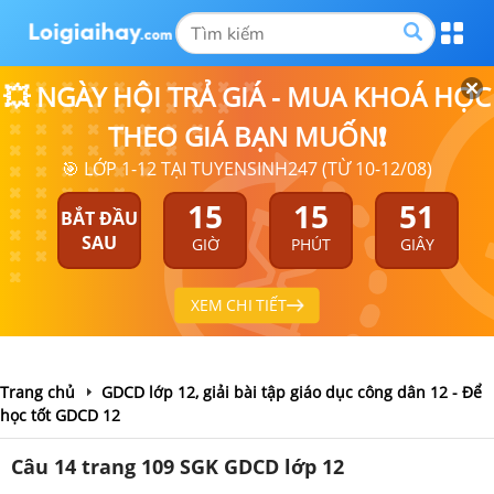
💥 NGÀY HỘI TRẢ GIÁ - MUA KHOÁ HỌC
THEO GIÁ BẠN MUỐN❗
🎯 LỚP 1-12 TẠI TUYENSINH247 (TỪ 10-12/08)
15
15
51
BẮT ĐẦU
SAU
GIỜ
PHÚT
GIÂY
XEM CHI TIẾT
Trang chủ
GDCD lớp 12, giải bài tập giáo dục công dân 12 - Để
học tốt GDCD 12
Câu 14 trang 109 SGK GDCD lớp 12