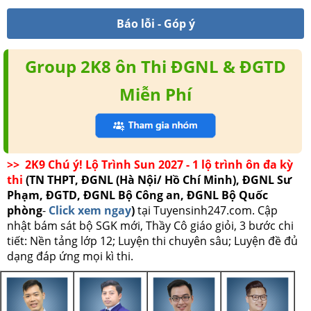
Báo lỗi - Góp ý
Group 2K8 ôn Thi ĐGNL & ĐGTD
Miễn Phí
>> 2K9 Chú ý! Lộ Trình Sun 2027 - 1 lộ trình ôn đa kỳ
thi
(TN THPT, ĐGNL (Hà Nội/ Hồ Chí Minh), ĐGNL Sư
Phạm, ĐGTD, ĐGNL Bộ Công an, ĐGNL Bộ Quốc
phòng
-
Click xem ngay
)
tại Tuyensinh247.com.
Cập
nhật bám sát bộ SGK mới, Thầy Cô giáo giỏi, 3 bước chi
tiết: Nền tảng lớp 12; Luyện thi chuyên sâu; Luyện đề đủ
dạng đáp ứng mọi kì thi.