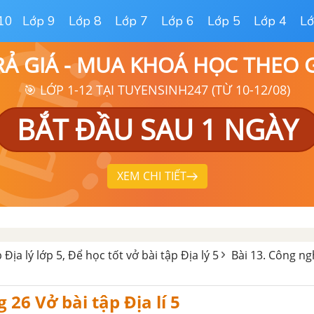
10
Lớp 9
Lớp 8
Lớp 7
Lớp 6
Lớp 5
Lớp 4
Lớ
RẢ GIÁ - MUA KHOÁ HỌC THEO
🎯 LỚP 1-12 TẠI TUYENSINH247 (TỪ 10-12/08)
BẮT ĐẦU SAU 1 NGÀY
XEM CHI TIẾT
 Địa lý lớp 5, Để học tốt vở bài tập Địa lý 5
Bài 13. Công ng
 26 Vở bài tập Địa lí 5