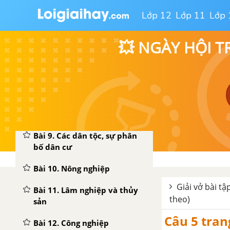
Bài 3. Khí hậu
Lớp 12
Lớp 11
Lớp 
Bài 4. Sông ngòi
💥 NGÀY HỘI T
Bài 5. Vùng biển nước ta
Bài 6. Đất và rừng
Bài 7. Ôn tập
Bài 8. Dân số nước ta
Bài 9. Các dân tộc, sự phân
bố dân cư
Bài 10. Nông nghiệp
Giải vở bài tập
Bài 11. Lâm nghiệp và thủy
theo)
sản
Câu 5 trang
Bài 12. Công nghiệp