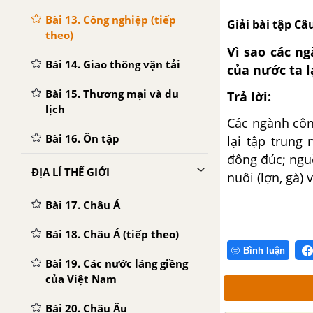
Bài 13. Công nghiệp (tiếp
Giải bài tập Câu
theo)
Vì sao các n
Bài 14. Giao thông vận tải
của nước ta l
Bài 15. Thương mại và du
Trả lời:
lịch
Các ngành côn
Bài 16. Ôn tập
lại tập trung
đông đúc; nguồ
ĐỊA LÍ THẾ GIỚI
nuôi (lợn, gà) 
Bài 17. Châu Á
Bài 18. Châu Á (tiếp theo)
Bình luận
Bài 19. Các nước láng giềng
của Việt Nam
Bài 20. Châu Âu