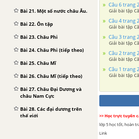
Câu 6 trang 26
Bài 21. Một số nước châu Âu.
Giải bài tập Câ
Câu 4 trang 26
Bài 22. Ôn tập
Giải bài tập Câ
Câu 3 trang 25
Bài 23. Châu Phi
Giải bài tập Câ
Bài 24. Châu Phi (tiếp theo)
Câu 2 trang 25
Giải bài tập Câ
Bài 25. Châu Mĩ
Câu 1 trang 25
Giải bài tập Câ
Bài 26. Châu Mĩ (tiếp theo)
Bài 27. Châu Đại Dương và
châu Nam Cực
Bài 28. Các đại dương trên
thế giới
>> Học trực tuyến 
lớp 5 học tốt, hoàn t
Bài 29. Ôn tập
Link