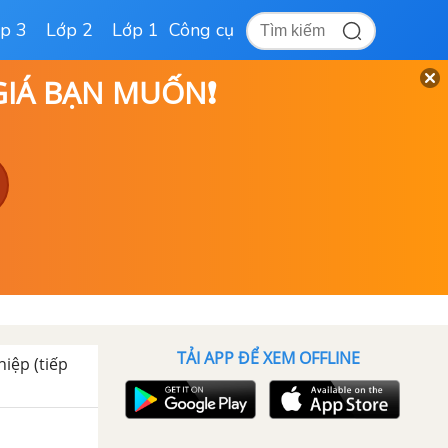
p 3
Lớp 2
Lớp 1
Công cụ
 GIÁ BẠN MUỐN❗
TẢI APP ĐỂ XEM OFFLINE
hiệp (tiếp