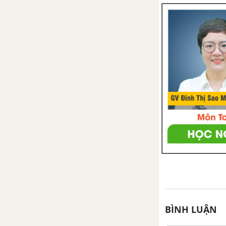
Bài 30. Địa lí địa phương -
Tỉnh Nghệ An
Bài 31. Địa lí địa phương
(tiếp theo) - Tỉnh Nghệ An
BÌNH LUẬN