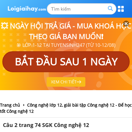
💥 NGÀY HỘI TRẢ GIÁ - MUA KHOÁ HỌC
THEO GIÁ BẠN MUỐN❗
🎯 LỚP 1-12 TẠI TUYENSINH247 (TỪ 10-12/08)
BẮT ĐẦU SAU 1 NGÀY
XEM CHI TIẾT
Trang chủ
Công nghệ lớp 12, giải bài tập Công nghệ 12 - Để học
tốt Công nghệ 12
Câu 2 trang 74 SGK Công nghệ 12