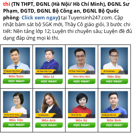
thi
(TN THPT, ĐGNL (Hà Nội/ Hồ Chí Minh), ĐGNL Sư
Phạm, ĐGTD, ĐGNL Bộ Công an, ĐGNL Bộ Quốc
phòng
-
Click xem ngay
)
tại Tuyensinh247.com.
Cập
nhật bám sát bộ SGK mới, Thầy Cô giáo giỏi, 3 bước chi
tiết: Nền tảng lớp 12; Luyện thi chuyên sâu; Luyện đề đủ
dạng đáp ứng mọi kì thi.