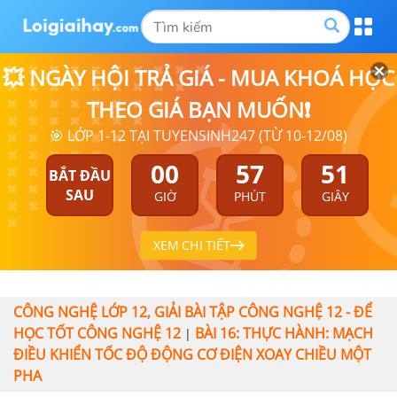
💥 NGÀY HỘI TRẢ GIÁ - MUA KHOÁ HỌC
THEO GIÁ BẠN MUỐN❗
🎯 LỚP 1-12 TẠI TUYENSINH247 (TỪ 10-12/08)
00
57
51
BẮT ĐẦU
SAU
GIỜ
PHÚT
GIÂY
XEM CHI TIẾT
CÔNG NGHỆ LỚP 12, GIẢI BÀI TẬP CÔNG NGHỆ 12 - ĐỂ
HỌC TỐT CÔNG NGHỆ 12
BÀI 16: THỰC HÀNH: MẠCH
|
ĐIỀU KHIỂN TỐC ĐỘ ĐỘNG CƠ ĐIỆN XOAY CHIỀU MỘT
PHA