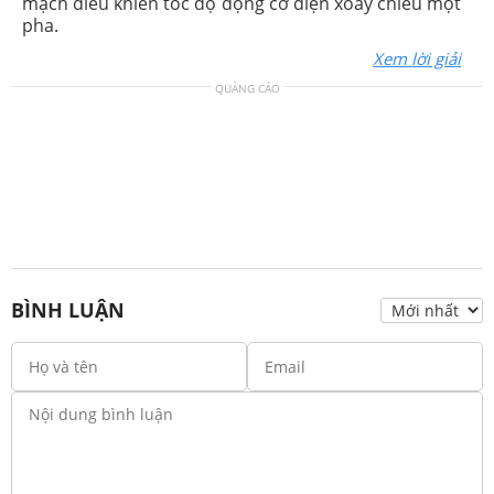
mạch điều khiển tốc độ động cơ điện xoay chiều một
pha.
Xem lời giải
QUẢNG CÁO
BÌNH LUẬN