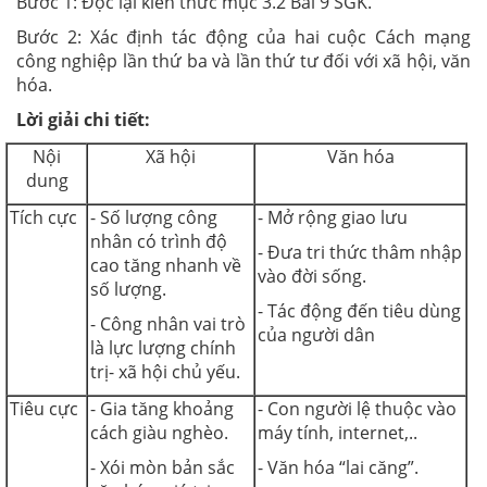
Bước 1: Đọc lại kiến thức mục 3.2 Bài 9 SGK.
Bước 2: Xác định tác động của hai cuộc Cách mạng
công nghiệp lần thứ ba và lần thứ tư đối với xã hội, văn
hóa.
Lời giải chi tiết:
Nội
Xã hội
Văn hóa
dung
Tích cực
- Số lượng công
- Mở rộng giao lưu
nhân có trình độ
- Đưa tri thức thâm nhập
cao tăng nhanh về
vào đời sống.
số lượng.
- Tác động đến tiêu dùng
- Công nhân vai trò
của người dân
là lực lượng chính
trị- xã hội chủ yếu.
Tiêu cực
- Gia tăng khoảng
- Con người lệ thuộc vào
cách giàu nghèo.
máy tính, internet,..
- Xói mòn bản sắc
- Văn hóa “lai căng”.