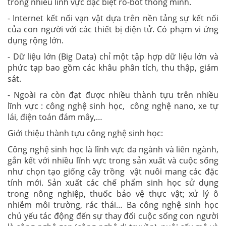
trong nhiều lĩnh vực đặc biệt rô-bốt thông minh.
- Internet kết nối vạn vật dựa trên nền tảng sự kết nối
của con người với các thiết bị điện tử. Có phạm vi ứng
dụng rộng lớn.
- Dữ liệu lớn (Big Data) chỉ một tập hợp dữ liệu lớn và
phức tạp bao gồm các khâu phân tích, thu thập, giám
sát.
- Ngoài ra còn đạt được nhiều thành tựu trên nhiều
lĩnh vực : công nghệ sinh học, công nghệ nano, xe tự
lái, điện toán đám mây,…
Giới thiệu thành tựu công nghệ sinh học:
Công nghệ sinh học là lĩnh vực đa ngành và liên ngành,
gắn kết với nhiều lĩnh vực trong sản xuất và cuộc sống
như chọn tạo giống cây trồng vật nuôi mang các đặc
tính mới. Sản xuất các chế phẩm sinh học sử dụng
trong nông nghiệp, thuốc bảo vệ thực vật; xử lý ô
nhiễm môi trường, rác thải… Ba công nghệ sinh học
chủ yếu tác động đến sự thay đổi cuộc sống con người