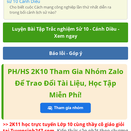
sử 10 Cánh Diều
Cho biết cuộc Cách mạng công nghiệp lần thứ nhất diễn ra
trong bối cảnh lịch sử nào?
Luyện Bài Tập Trắc nghiệm Sử 10 - Cánh Diều -
Xem ngay
Báo lỗi - Góp ý
PH/HS 2K10 Tham Gia Nhóm Zalo
Để Trao Đổi Tài Liệu, Học Tập
Miễn Phí!
>> 2K11 học trực tuyến Lớp 10 cùng thầy cô giáo giỏi
tại Tuyensinh247.com,
Kiến thức cập nhật theo chương