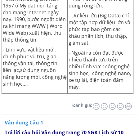
1957 ở Mỹ đặt nền tảng
dụng rộng lớn.
cho mạng Internet ngày
- Dữ liệu lớn (Big Data) chỉ
nay. 1990, bước ngoặt diễn
một tập hợp dữ liệu lớn và
ra khi mạng WWW ( Word
phức tạp bao gồm các
Wide Web) xuất hiện, thu
khâu phân tích, thu thập,
thập thông tin.
giám sát.
- Lĩnh vực: vật liệu mới,
- Ngoài ra còn đạt được
chinh phục vũ trụ, giao
nhiều thành tựu trên
thông vận tải, thông tin
nhiều lĩnh vực : công nghệ
liên lạc,sử dụng nguồn
sinh học, công nghệ nano,
năng lượng mới, công nghệ
xe tự lái, điện toán đám
sinh học,…
mây,
Đánh giá:
Vận dụng Câu 1
Trả lời câu hỏi Vận dụng trang 70 SGK Lịch sử 10