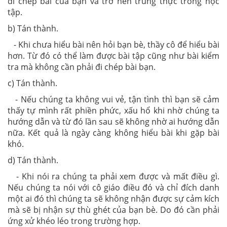
đi chép bài của bạn và trở nên trung thực trong học
tập.
b) Tán thành.
- Khi chưa hiểu bài nên hỏi bạn bè, thầy cô để hiểu bài
hơn. Từ đó có thể làm được bài tập cũng như bài kiểm
tra mà không cần phải đi chép bài bạn.
c) Tán thành.
- Nếu chúng ta không vui vẻ, tận tình thì bạn sẽ cảm
thấy tự mình rất phiền phức, xấu hổ khi nhờ chúng ta
hướng dẫn và từ đó lần sau sẽ không nhờ ai hướng dẫn
nữa. Kết quả là ngày càng không hiểu bài khi gặp bài
khó.
d) Tán thành.
- Khi nói ra chúng ta phải xem được và mất điều gì.
Nếu chúng ta nói với cô giáo điều đó và chỉ đích danh
một ai đó thì chúng ta sẽ không nhận được sự cảm kích
mà sẽ bị nhận sự thù ghét của bạn bè. Do đó cần phải
ứng xử khéo léo trong trường hợp.