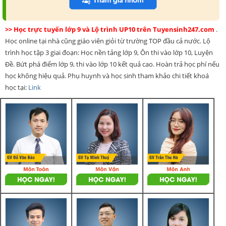
>> Học trực tuyến lớp 9 và Lộ trình UP10 trên Tuyensinh247.com
.
Học online tại nhà cũng giáo viên giỏi từ trường TOP đầu cả nước. Lộ
trình học tập 3 giai đoạn: Học nền tảng lớp 9, Ôn thi vào lớp 10, Luyện
Đề. Bứt phá điểm lớp 9, thi vào lớp 10 kết quả cao. Hoàn trả học phí nếu
học không hiệu quả. Phụ huynh và học sinh tham khảo chi tiết khoá
học tại:
Link