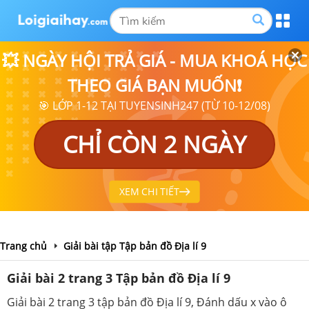
💥 NGÀY HỘI TRẢ GIÁ - MUA KHOÁ HỌC
THEO GIÁ BẠN MUỐN❗
🎯 LỚP 1-12 TẠI TUYENSINH247 (TỪ 10-12/08)
CHỈ CÒN 2 NGÀY
XEM CHI TIẾT
Trang chủ
Giải bài tập Tập bản đồ Địa lí 9
Giải bài 2 trang 3 Tập bản đồ Địa lí 9
Giải bài 2 trang 3 tập bản đồ Địa lí 9, Đánh dấu x vào ô