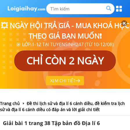
💥 NGÀY HỘI TRẢ GIÁ - MUA KHOÁ HỌC
THEO GIÁ BẠN MUỐN❗
🎯 LỚP 1-12 TẠI TUYENSINH247 (TỪ 10-12/08)
CHỈ CÒN 2 NGÀY
XEM CHI TIẾT
Trang chủ
Đề thi lịch sử và địa lí 6 cánh diều, đề kiểm tra lịch
sử và địa lí 6 cánh diều có đáp án và lời giải chi tiết
Giải bài 1 trang 38 Tập bản đồ Địa lí 6