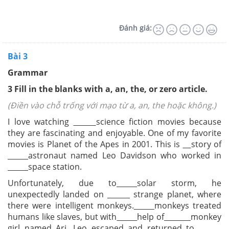
Đánh giá:
Bài 3
Grammar
3 Fill in the blanks with a, an, the, or zero article.
(Điền vào chỗ trống với mạo từ a, an, the hoặc không.)
I love watching
science fiction movies because
they are fascinating and enjoyable. One of my favorite
movies is Planet of the Apes in 2001. This is
story of
astronaut named Leo Davidson who worked in
space station.
Unfortunately, due to
solar storm, he
unexpectedly landed on
strange planet, where
there were intelligent monkeys.
monkeys treated
humans like slaves, but with
help of
monkey
girl named Ari, Leo escaped and returned to