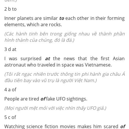
2 b to
Inner planets are similar
to
each other in their forming
elements, which are rocks.
(Các hành tinh bên trong giống nhau về thành phần
hình thành của chúng, đó là đá.)
3 d at
I was surprised
at
the news that the first Asian
astronaut who traveled in space was Vietnamese.
(Tôi rất ngạc nhiên trước thông tin phi hành gia châu Á
đầu tiên bay vào vũ trụ là người Việt Nam.)
4 a of
People are tired
of
fake UFO sightings.
(Mọi người mệt mỏi với việc nhìn thấy UFO giả.)
5 c of
Watching science fiction movies makes him scared
of