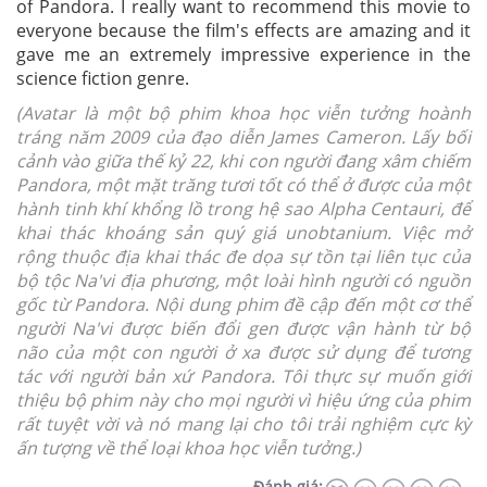
of Pandora. I really want to recommend this movie to
everyone because the film's effects are amazing and it
gave me an extremely impressive experience in the
science fiction genre.
(Avatar là một bộ phim khoa học viễn tưởng hoành
tráng năm 2009 của đạo diễn James Cameron. Lấy bối
cảnh vào giữa thế kỷ 22, khi con người đang xâm chiếm
Pandora, một mặt trăng tươi tốt có thể ở được của một
hành tinh khí khổng lồ trong hệ sao Alpha Centauri, để
khai thác khoáng sản quý giá unobtanium. Việc mở
rộng thuộc địa khai thác đe dọa sự tồn tại liên tục của
bộ tộc Na'vi địa phương, một loài hình người có nguồn
gốc từ Pandora. Nội dung phim đề cập đến một cơ thể
người Na'vi được biến đổi gen được vận hành từ bộ
não của một con người ở xa được sử dụng để tương
tác với người bản xứ Pandora. Tôi thực sự muốn giới
thiệu bộ phim này cho mọi người vì hiệu ứng của phim
rất tuyệt vời và nó mang lại cho tôi trải nghiệm cực kỳ
ấn tượng về thể loại khoa học viễn tưởng.)
Đánh giá: