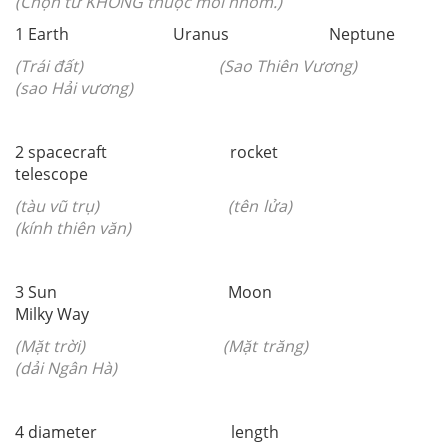
(Chọn từ KHÔNG thuộc mỗi nhóm.)
1 Earth Uranus Neptune
(Trái đất) (Sao Thiên Vương)
(sao Hải vương)
2 spacecraft rocket
telescope
(tàu vũ trụ) (tên lửa)
(kính thiên văn)
3 Sun Moon
Milky Way
(Mặt trời) (Mặt trăng)
(dải Ngân Hà)
4 diameter length