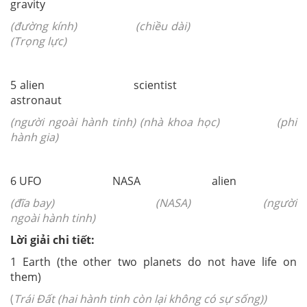
gravity
(đường kính) (chiều dài)
(Trọng lực)
5 alien scientist
astronaut
(người ngoài hành tinh) (nhà khoa học) (phi
hành gia)
6 UFO NASA alien
(đĩa bay) (NASA) (người
ngoài hành tinh)
Lời giải chi tiết:
1 Earth (the other two planets do not have life on
them)
(
Trái Đất (hai hành tinh còn lại không có sự sống))