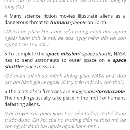
(
Sao Thổ có nhiều vành đai được tạo thành từ hàng tỷ
tảng đá.)
4 Many science fiction movies illustrate aliens as a
dangerous threat to
humans
/people
on Earth.
(
Nhiều bộ phim khoa học viễn tưởng minh họa người
ngoài hành tinh là mối đe dọa nguy hiểm đối với con
người trên Trái đất.)
5 To complete the
space mission
/ space shuttle
, NASA
has to send astronauts to outer space on a
space
shuttle
/space mission
.
(
Để hoàn thành sứ mệnh không gian, NASA phải đưa
các phi hành gia ra ngoài vũ trụ trên một tàu con thoi.)
6 The plots of sci-fi movies are
imaginative/
predictable
.
Their endings usually take place in the motif of humans
defeating aliens.
(Cốt truyện của phim khoa học viễn tưởng có thể đoán
trước được. Cái kết của họ thường diễn ra theo mô típ
con người đánh bại người ngoài hành tinh.)