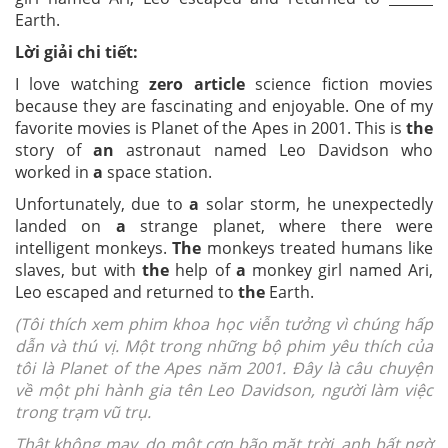
Earth.
Lời giải chi tiết:
I love watching
zero article
science fiction movies
because they are fascinating and enjoyable. One of my
favorite movies is Planet of the Apes in 2001. This is
the
story of
an
astronaut named Leo Davidson who
worked in
a
space station.
Unfortunately, due to
a
solar storm, he unexpectedly
landed on
a
strange planet, where there were
intelligent monkeys.
The
monkeys treated humans like
slaves, but with
the
help of
a
monkey girl named Ari,
Leo escaped and returned to
the
Earth.
(Tôi thích xem phim khoa học viễn tưởng vì chúng hấp
dẫn và thú vị. Một trong những bộ phim yêu thích của
tôi là Planet of the Apes năm 2001. Đây là câu chuyện
về một phi hành gia tên Leo Davidson, người làm việc
trong trạm vũ trụ.
Thật không may, do một cơn bão mặt trời, anh bất ngờ