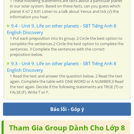
1 These following statements are facts about a particular planet
in our solar system. Based on these facts, can you guess which
planet it is? 2 9.01 Listen to a talk about Venus and tick (√) the
information you hear.
9.4 - Unit 9. Life on other planets - SBT Tiếng Anh 8
English Discovery
1 Put each preposition into its group. 2 Circle the best option to
complete the sentences.2 Circle the best option to complete the
sentences. 3 Complete the sentences with the correct
preposition below.
9.3 - Unit 9. Life on other planets - SBT Tiếng Anh 8
English Discovery
1 Read the text and answer the question below. 2 Read the text
again. Complete the table with ONE WORD or A NUMBER.3 Read
the text again. Decide if the following statements are TRUE (T) or
FALSE (F). Write T or F.
Báo lỗi - Góp ý
Tham Gia Group Dành Cho Lớp 8