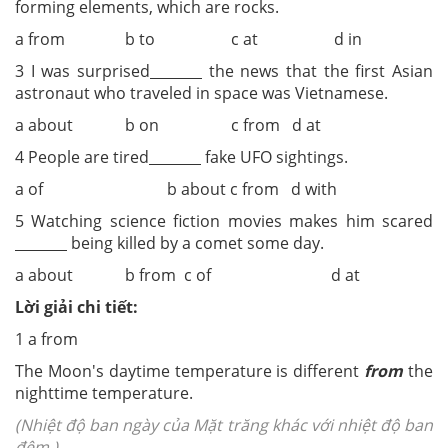
forming elements, which are rocks.
a from b to c at d in
3 I was surprised
the news that the first Asian
astronaut who traveled in space was Vietnamese.
a about b on c from d at
4 People are tired
fake UFO sightings.
a of b about c from d with
5 Watching science fiction movies makes him scared
being killed by a comet some day.
a about b from c of d at
Lời giải chi tiết:
1 a from
The Moon's daytime temperature is different
from
the
nighttime temperature.
(Nhiệt độ ban ngày của Mặt trăng khác với nhiệt độ ban
đêm.)