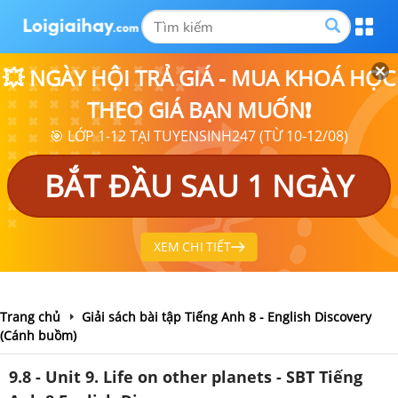
💥 NGÀY HỘI TRẢ GIÁ - MUA KHOÁ HỌC
THEO GIÁ BẠN MUỐN❗
🎯 LỚP 1-12 TẠI TUYENSINH247 (TỪ 10-12/08)
BẮT ĐẦU SAU 1 NGÀY
XEM CHI TIẾT
Trang chủ
Giải sách bài tập Tiếng Anh 8 - English Discovery
(Cánh buồm)
9.8 - Unit 9. Life on other planets - SBT Tiếng