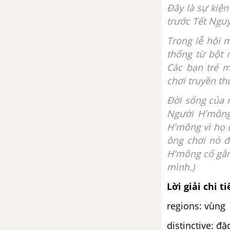
Đây là sự kiệ
trước Tết Ngu
Trong lễ hội 
thống từ bột 
Các bạn trẻ m
chơi truyền th
Đời sống của 
Người H'mông 
H'mông vì họ 
ông chơi nó đ
H'mông cố gắn
mình.)
Lời giải chi ti
regions: vùng
distinctive: đặ