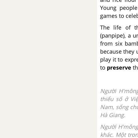
9.8
Young people 
games to celeb
The life of 
(panpipe), a 
from six bam
because they u
play it to exp
to
preserve
th
Người H'mông
thiểu số ở Vi
Nam, sống chủ
Hà Giang.
Người H'mông 
khác. Một tro