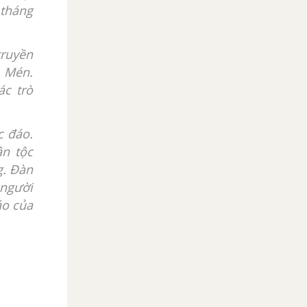
 tháng
truyền
n Mén.
ác trò
c đáo.
ân tộc
g. Đàn
 người
áo của