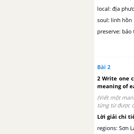
local: địa phư
soul: linh hồn
preserve: bảo 
Bài 2
2 Write one c
meaning of e
(Viết một man
từng từ được 
Lời giải chi ti
regions: Sơn L