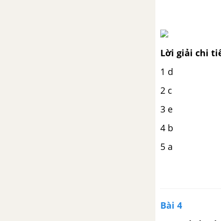
Lời giải chi ti
1 d
2 c
3 e
4 b
5 a
Bài 4