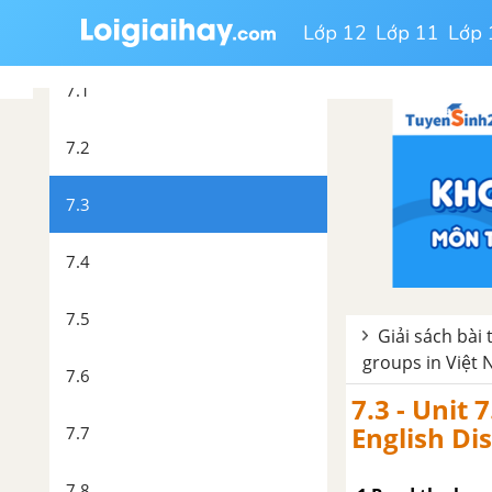
Unit 7. Ethnic groups in Việt
Lớp 12
Lớp 11
Lớp 
Nam
7.1
7.2
7.3
7.4
7.5
Giải sách bài
groups in Việt
7.6
7.3 - Unit 
English Di
7.7
7.8