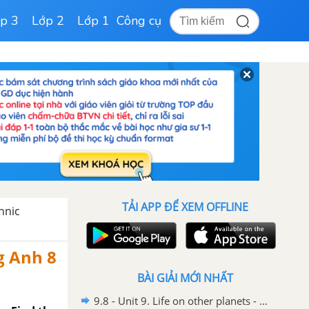
p 3
Lớp 2
Lớp 1
Công cụ
TẢI APP ĐỂ XEM OFFLINE
hnic
ng Anh 8
BÀI GIẢI MỚI NHẤT
9.8 - Unit 9. Life on other planets - SBT Tiếng Anh 8 English Discovery