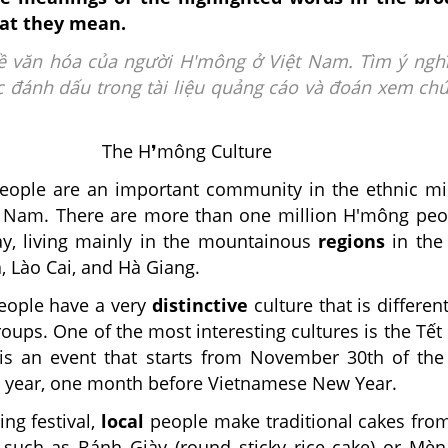
at they mean.
 về văn hóa của người H'mông ở Việt Nam. Tìm ý ngh
 đánh dấu trong tài liệu quảng cáo và đoán xem ch
The H❜mông Culture
ople are an important community in the ethnic mi
t Nam. There are more than one million H'mông peo
y, living mainly in the mountainous
regions
in the
, Lào Cai, and Hà Giang.
eople have a very
distinctive
culture that is differen
roups. One of the most interesting cultures is the Tết 
is an event that starts from November 30th of the
y year, one month before Vietnamese New Year.
ing festival,
local
people make traditional cakes fro
r such as Bánh Giày (round sticky rice cake) or Mè