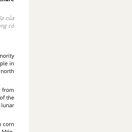
ĩa của
úng có
nority
ple in
 north
t from
of the
 lunar
m corn
n Mén.