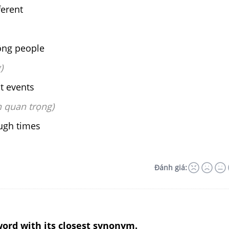
ferent
ông people
)
t events
n quan trọng)
ugh times
Đánh giá:
ord with its closest synonym.