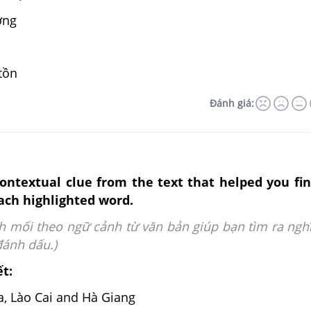
ơng
tồn
Đánh giá:
ontextual clue from the text that helped you fi
ach highlighted word.
h mối theo ngữ cảnh từ văn bản giúp bạn tìm ra ngh
đánh dấu.)
ết:
a, Lào Cai and Hà Giang