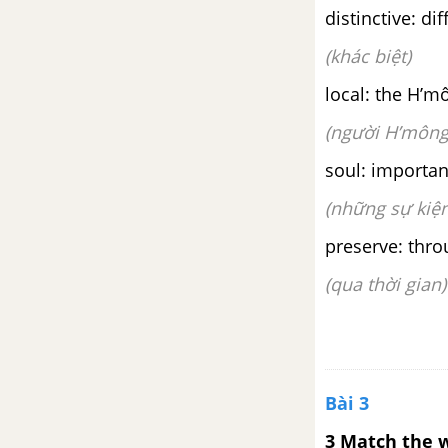
distinctive: dif
(khác biệt)
local: the H’m
(người H’mông
soul: importan
(những sự kiệ
preserve: thro
(qua thời gian)
Bài 3
3 Match the w