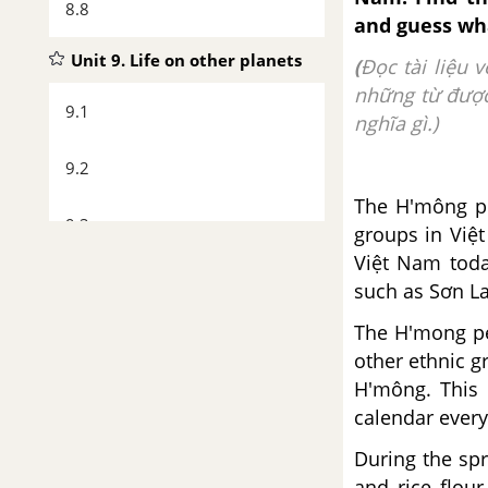
8.8
and guess wh
Unit 9. Life on other planets
(
Đọc tài liệu
những từ được
9.1
nghĩa gì.)
9.2
The H'mông pe
9.3
groups in Việ
Việt Nam toda
9.4
such as Sơn La
The H'mong p
9.5
other ethnic g
H'mông. This 
9.6
calendar ever
9.7
During the spr
and rice flou