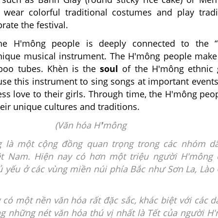
wear colorful traditional costumes and play tradi
rate the festival.
the H'mông people is deeply connected to the “
unique musical instrument. The H'mông people mak
boo tubes. Khèn is the
soul
of the H'mông ethnic 
se this instrument to sing songs at important event
ress love to their girls. Through time, the H'mông peop
eir unique cultures and traditions.
(Văn hóa H
❜
mông
 là một cộng đồng quan trọng trong các nhóm dâ
ệt Nam. Hiện nay có hơn một triệu người H'mông 
 yếu ở các vùng miền núi phía Bắc như Sơn La, Lào 
có một nền văn hóa rất đặc sắc, khác biệt với các d
ng những nét văn hóa thú vị nhất là Tết của người H