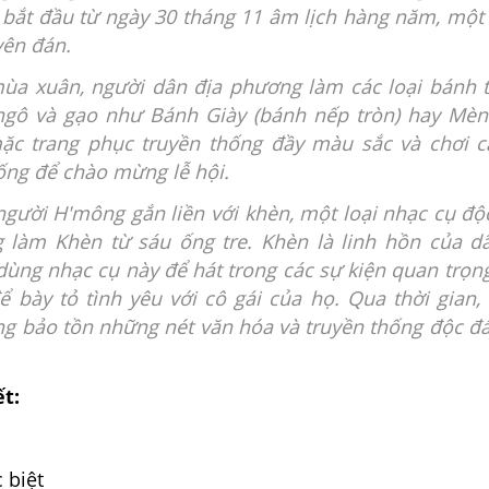
n bắt đầu từ ngày 30 tháng 11 âm lịch hàng năm, một
yên đán.
mùa xuân, người dân địa phương làm các loại bánh 
ngô và gạo như Bánh Giày (bánh nếp tròn) hay Mè
ặc trang phục truyền thống đầy màu sắc và chơi c
ống để chào mừng lễ hội.
người H'mông gắn liền với khèn, một loại nhạc cụ độ
làm Khèn từ sáu ống tre. Khèn là linh hồn của d
dùng nhạc cụ này để hát trong các sự kiện quan trọn
ể bày tỏ tình yêu với cô gái của họ. Qua thời gian,
g bảo tồn những nét văn hóa và truyền thống độc đ
ết:
c biệt