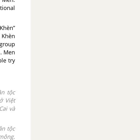
tional
Khèn”
e Khèn
group
s. Men
le try
n tộc
ở Việt
Cai và
ân tộc
'mông.