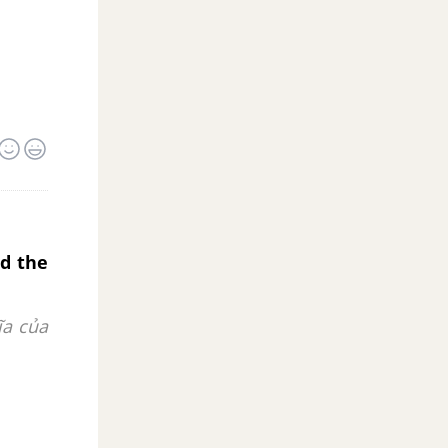
nd the
ĩa của