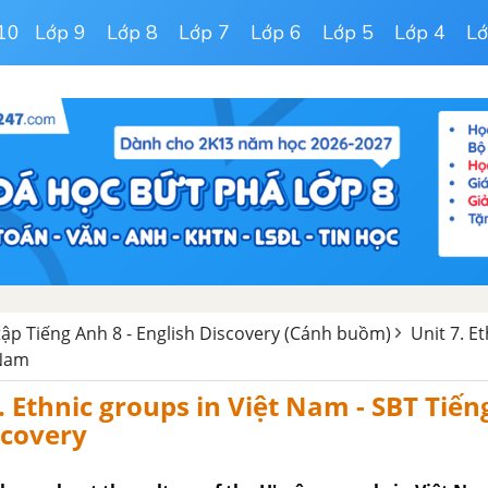
10
Lớp 9
Lớp 8
Lớp 7
Lớp 6
Lớp 5
Lớp 4
Lớ
 tập Tiếng Anh 8 - English Discovery (Cánh buồm)
Unit 7. Et
 Nam
7. Ethnic groups in Việt Nam - SBT Tiế
scovery