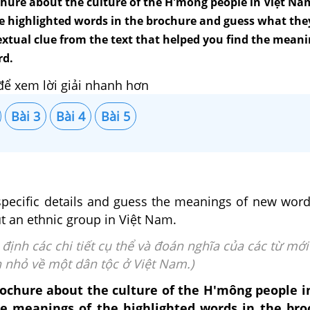
hure about the culture of the H'mông people in Việt Na
e highlighted words in the brochure and guess what the
xtual clue from the text that helped you find the meani
rd.
để xem lời giải nhanh hơn
Bài 3
Bài 4
Bài 5
 specific details and guess the meanings of new word
t an ethnic group in Việt Nam.
c định các chi tiết cụ thể và đoán nghĩa của các từ mới
 nhỏ về một dân tộc ở Việt Nam.)
ochure about the culture of the H'mông people i
e meanings of the highlighted words in the bro