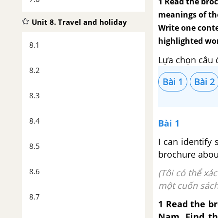
1 Read the broc
meanings of th
Unit 8. Travel and holiday
Write one conte
highlighted wo
8.1
Lựa chọn câu 
8.2
Bài 1
Bài 2
8.3
8.4
Bài 1
I can identify
8.5
brochure abou
8.6
(Tôi có thể xá
một cuốn sách
8.7
1 Read the br
Nam. Find th