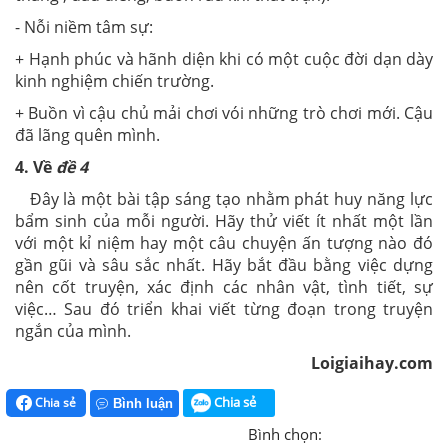
- Nỗi niềm tâm sự:
+ Hạnh phúc và hãnh diện khi có một cuộc đời dạn dày
kinh nghiệm chiến trường.
+ Buồn vì cậu chủ mải chơi vói những trò chơi mới. Cậu
đã lãng quên mình.
4. Về
đề 4
Đây là một bài tập sáng tạo nhằm phát huy năng lực
bẩm sinh của mỗi ngư­ời. Hãy thử viết ít nhất một lần
với một kỉ niệm hay một câu chuyện ấn tư­ợng nào đó
gần gũi và sâu sắc nhất. Hãy bắt đầu bằng việc dựng
nên cốt truyện, xác định các nhân vật, tình tiết, sự
việc… Sau đó triển khai viết từng đoạn trong truyện
ngắn của mình.
Loigiaihay.com
Chia sẻ
Chia sẻ
Bình luận
Bình chọn: