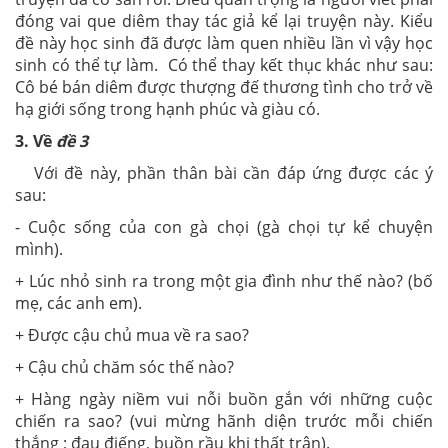
đóng vai que diêm thay tác giả kể lại truyện này. Kiểu
đề này học sinh đã đ­ược làm quen nhiều lần vì vậy học
sinh có thể tự làm. Có thể thay kết thục khác như sau:
Cô bé bán diêm được thượng đế thương tình cho trở về
hạ giới sống trong hạnh phúc và giàu có.
3. Về
đề 3
Với đề này, phần thân bài cần đáp ứng đ­ược các ý
sau:
- Cuộc sống của con gà chọi (gà chọi tự kể chuyện
mình).
+ Lúc nhỏ sinh ra trong một gia đình nh­ư thế nào? (bố
mẹ, các anh em).
+ Đư­ợc cậu chủ mua về ra sao?
+ Cậu chủ chăm sóc thế nào?
+ Hàng ngày niềm vui nỗi buồn gắn với những cuộc
chiến ra sao? (vui mừng hãnh diện tr­ước mỗi chiến
thắng ; đau điếng, buồn rầu khi thất trận).