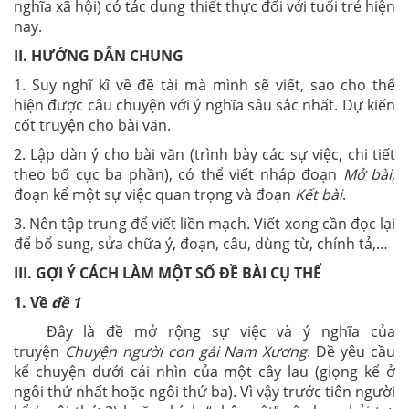
nghĩa xã hội) có tác dụng thiết thực đối với tuổi trẻ hiện
nay.
II. HƯỚNG DẪN CHUNG
1. Suy nghĩ kĩ về đề tài mà mình sẽ viết, sao cho thể
hiện được câu chuyện với ý nghĩa sâu sắc nhất. Dự kiến
cốt truyện cho bài văn.
2. Lập dàn ý cho bài văn (trình bày các sự việc, chi tiết
theo bố cục ba phần), có thể viết nháp đoạn
Mở bài
,
đoạn kể một sự việc quan trọng và đoạn
Kết bài
.
3. Nên tập trung để viết liền mạch. Viết xong cần đọc lại
để bổ sung, sửa chữa ý, đoạn, câu, dùng từ, chính tả,…
III. GỢI Ý CÁCH LÀM MỘT SỐ ĐỀ BÀI CỤ THỂ
1. Về
đề 1
Đây là đề mở rộng sự việc và ý nghĩa của
truyện
Chuyện ng­ười con gái Nam Xương
. Đề yêu cầu
kể chuyện d­ưới cái nhìn của một cây lau (giọng kể ở
ngôi thứ nhất hoặc ngôi thứ ba). Vì vậy tr­ước tiên ngư­ời