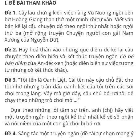
I. ĐỀ BÀI THAM KHẢO
Đề 1.
Cây lau chứng kiến việc nàng Vũ Nương ngồi bên
bờ Hoàng Giang than thở một mình rồi tự vẫn. Viết văn
bản kể lại câu chuyện đó theo ngôi thứ nhất hoặc ngôi
thứ ba (mở rộng truyện Chuyện người con gái Nam
Xương của Nguyễn Dữ).
Đề 2.
Hãy hoá thân vào những que diêm để kể lại câu
chuyện theo diễn biến và kết thúc truyện ngắn
Cô bé
bán diêm
của An-đéc-xen (hoặc diễn biến sự việc tương
tự nhưng có kết thúc khác).
Đề 3.
“Tôi tên là Oanh Liệt. Cái tên này cậu chủ đặt cho
tôi nhờ những trận đấu oanh liệt của tôi trên các sới
chọi trong làng. Vậy mà giờ đây, cậu chủ bỏ rơi tôi để
chạy theo những trò chơi mới…”
Dựa theo những lời tâm sự trên, anh (chị) hãy viết
một truyện ngắn theo ngôi kể thứ nhất kể về số phận
và nỗi niềm của một con gà chọi bị bỏ rơi.
Đề 4.
Sáng tác một truyện ngắn (đề tài tự chọn mang ý