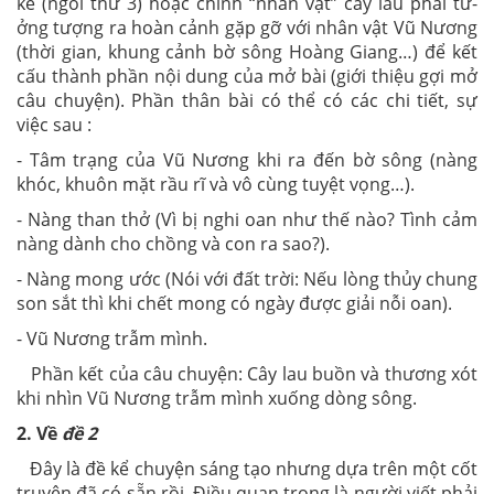
kể (ngôi thứ 3) hoặc chính “nhân vật” cây lau phải tư­
ởng t­ượng ra hoàn cảnh gặp gỡ với nhân vật Vũ Nư­ơng
(thời gian, khung cảnh bờ sông Hoàng Giang…) để kết
cấu thành phần nội dung của mở bài (giới thiệu gợi mở
câu chuyện). Phần thân bài có thể có các chi tiết, sự
việc sau :
- Tâm trạng của Vũ Nư­ơng khi ra đến bờ sông (nàng
khóc, khuôn mặt rầu rĩ và vô cùng tuyệt vọng…).
- Nàng than thở (Vì bị nghi oan như­ thế nào? Tình cảm
nàng dành cho chồng và con ra sao?).
- Nàng mong ư­ớc (Nói với đất trời: Nếu lòng thủy chung
son sắt thì khi chết mong có ngày đ­ược giải nỗi oan).
- Vũ Nư­ơng trẫm mình.
Phần kết của câu chuyện: Cây lau buồn và th­ương xót
khi nhìn Vũ N­ương trẫm mình xuống dòng sông.
2. Về
đề 2
Đây là đề kể chuyện sáng tạo như­ng dựa trên một cốt
truyện đã có sẵn rồi. Điều quan trọng là ngư­ời viết phải