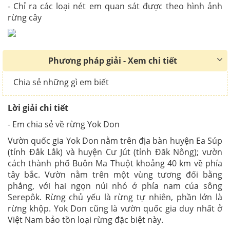
- Chỉ ra các loại nét em quan sát được theo hình ảnh
rừng cây
Phương pháp giải - Xem chi tiết
Chia sẻ những gì em biết
Lời giải chi tiết
- Em chia sẻ về rừng Yok Don
Vườn quốc gia Yok Don nằm trên địa bàn huyện Ea Súp
(tỉnh Đắk Lắk) và huyện Cư Jút (tỉnh Đăk Nông); vườn
cách thành phố Buôn Ma Thuột khoảng 40 km về phía
tây bắc. Vườn nằm trên một vùng tương đối bằng
phẳng, với hai ngọn núi nhỏ ở phía nam của sông
Serepôk. Rừng chủ yếu là rừng tự nhiên, phần lớn là
rừng khộp. Yok Don cũng là vườn quốc gia duy nhất ở
Việt Nam bảo tồn loại rừng đặc biệt này.