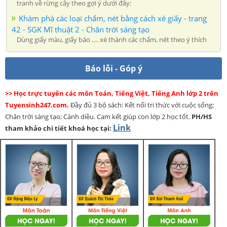
tranh về rừng cây theo gợi ý dưới đây:
Khám phá các loại chấm, nét bằng cách xé giấy - trang
42 - SGK Mĩ thuật 2 - Chân trời sáng tạo
Dùng giấy màu, giấy báo …. xé thành các chấm, nét theo ý thích
Báo lỗi - Góp ý
>> Học trực tuyến các môn Toán, Tiếng Việt, Tiếng Anh lớp 2 trên
Tuyensinh247.com.
Đầy đủ 3 bộ sách: Kết nối tri thức với cuộc sống;
Chân trời sáng tạo; Cánh diều. Cam kết giúp con lớp 2 học tốt.
PH/HS
Link
tham khảo chi tiết khoá học tại: