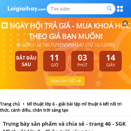
💥 NGÀY HỘI TRẢ GIÁ - MUA KHOÁ HỌC
THEO GIÁ BẠN MUỐN❗
🎯 LỚP 1-12 TẠI TUYENSINH247 (TỪ 10-12/08)
11
03
14
BẮT ĐẦU
SAU
GIỜ
PHÚT
GIÂY
XEM CHI TIẾT
Trang chủ
Mĩ thuật lớp 6 - giải bài tập mĩ thuật 6 kết nối tri
thức, cánh diều, chân trời sáng tạo
Trưng bày sản phẩm và chia sẻ - trang 46 - SGK