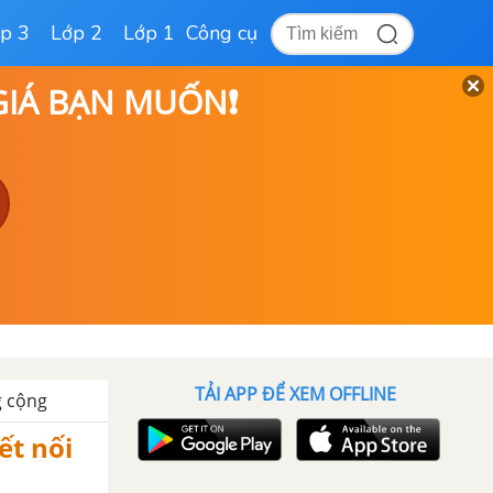
p 3
Lớp 2
Lớp 1
Công cụ
 GIÁ BẠN MUỐN❗
TẢI APP ĐỂ XEM OFFLINE
g cộng
ết nối