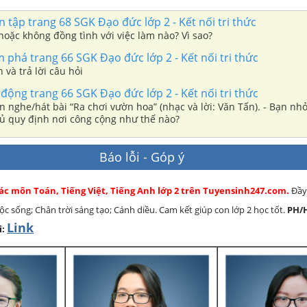
 tập trang 68 SGK Đạo đức lớp 2 - Kết nối tri thức
oặc không đồng tình với việc làm nào? Vì sao?
phá trang 66 SGK Đạo đức lớp 2 - Kết nối tri thức
 và trả lời câu hỏi
động trang 66 SGK Đạo đức lớp 2 - Kết nối tri thức
he/hát bài “Ra chơi vườn hoa” (nhạc và lời: Văn Tấn). - Bạn nhỏ trong bài
hủ quy định nơi công cộng như thế nào?
Báo lỗi - Góp ý
các môn Toán, Tiếng Việt, Tiếng Anh lớp 2 trên Tuyensinh247.com.
Đầy
cuộc sống; Chân trời sáng tạo; Cánh diều. Cam kết giúp con lớp 2 học tốt.
PH/
Link
i: