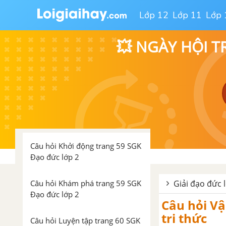
Câu hỏi Khám phá trang 55 SGK
Đạo đức lớp 2
Lớp 12
Lớp 11
Lớp 
Câu hỏi Luyện tập trang 57 SGK
💥 NGÀY HỘI T
Đạo đức lớp 2
Câu hỏi Vận dụng trang 58 SGK
Đạo đức lớp 2
Bài 13. Tìm kiếm sự hỗ trợ ở
nơi công cộng
Câu hỏi Khởi động trang 59 SGK
Đạo đức lớp 2
Câu hỏi Khám phá trang 59 SGK
Giải đạo đức l
Đạo đức lớp 2
Câu hỏi Vậ
tri thức
Câu hỏi Luyện tập trang 60 SGK