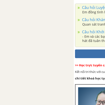
Câu hỏi Luyện
Em đồng tình h
Câu hỏi Khám 
Quan sát tranh
Câu hỏi Khởi 
- Em và các bạn ng
hát đã tuân t
>> Học trực tuyến 
Kết nối tri thức với 
chi tiết khoá học tạ