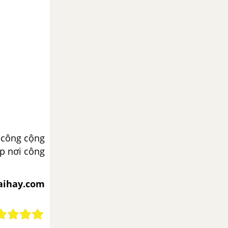
 công cộng
ẹp nơi công
iaihay.com