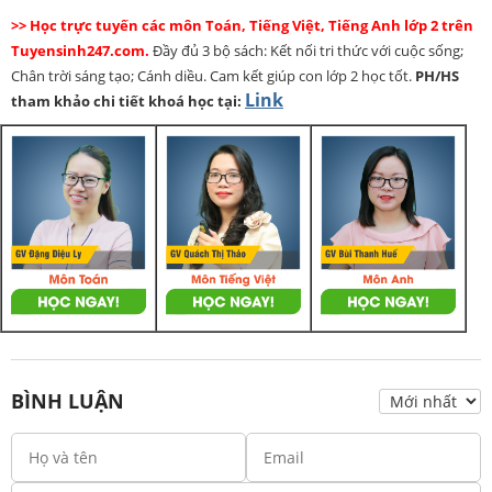
>> Học trực tuyến các môn Toán, Tiếng Việt, Tiếng Anh lớp 2 trên
Tuyensinh247.com.
Đầy đủ 3 bộ sách: Kết nối tri thức với cuộc sống;
Chân trời sáng tạo; Cánh diều. Cam kết giúp con lớp 2 học tốt.
PH/HS
Link
tham khảo chi tiết khoá học tại:
BÌNH LUẬN