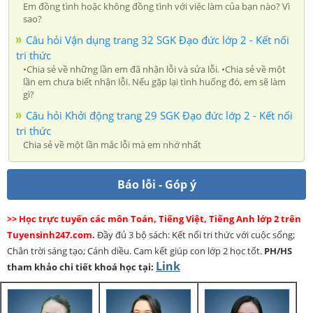
Em đồng tình hoặc không đồng tình với việc làm của bạn nào? Vì
sao?
Câu hỏi Vận dụng trang 32 SGK Đạo đức lớp 2 - Kết nối
tri thức
•Chia sẻ về những lần em đã nhận lỗi và sửa lỗi. •Chia sẻ về một
lần em chưa biết nhận lỗi. Nếu gặp lại tình huống đó, em sẽ làm
gì?
Câu hỏi Khởi động trang 29 SGK Đạo đức lớp 2 - Kết nối
tri thức
Chia sẻ về một lần mắc lỗi mà em nhớ nhất
Báo lỗi - Góp ý
>> Học trực tuyến các môn Toán, Tiếng Việt, Tiếng Anh lớp 2 trên
Tuyensinh247.com.
Đầy đủ 3 bộ sách: Kết nối tri thức với cuộc sống;
Chân trời sáng tạo; Cánh diều. Cam kết giúp con lớp 2 học tốt.
PH/HS
Link
tham khảo chi tiết khoá học tại: