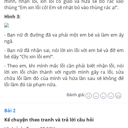
mình, nhận lỗi, xin lỗi cô giáo và hứa sẽ bỏ rác vào
thùng “Em xin lỗi cô! Em sẽ nhặt bỏ vào thùng rác ạ!”.
Hình 3:
- Bạn nữ đi đường đã va phải một em bé và làm em ấy
ngã.
- Bạn nữ đã nhận sai, nói lời xin lỗi với em bé và đỡ em
bé dậy “Chị xin lỗi em!”.
- Theo em, khi mình mắc lỗi cần phải biết nhận lỗi, nói
lời xin lỗi chân thành với người mình gây ra lỗi, sửa
chữa lỗi lầm đó của mình và hứa lần sau sẽ không để
lỗi lầm đó tái phạm nữa.
Đánh giá:
Bài 2
Kể chuyện theo tranh và trả lời câu hỏi