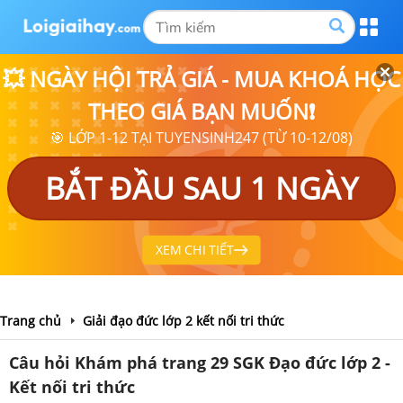
💥 NGÀY HỘI TRẢ GIÁ - MUA KHOÁ HỌC
THEO GIÁ BẠN MUỐN❗
🎯 LỚP 1-12 TẠI TUYENSINH247 (TỪ 10-12/08)
BẮT ĐẦU SAU 1 NGÀY
XEM CHI TIẾT
Trang chủ
Giải đạo đức lớp 2 kết nối tri thức
Câu hỏi Khám phá trang 29 SGK Đạo đức lớp 2 -
Kết nối tri thức