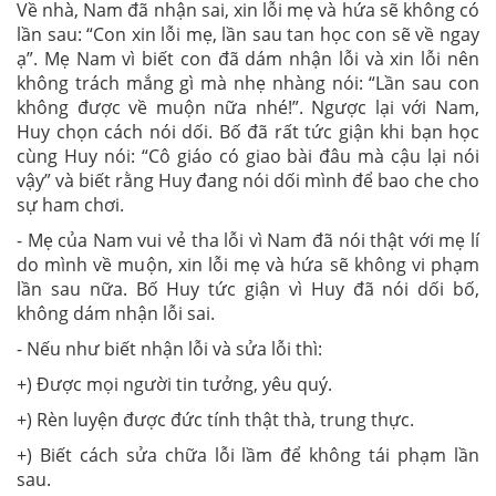
Về nhà, Nam đã nhận sai, xin lỗi mẹ và hứa sẽ không có
lần sau: “Con xin lỗi mẹ, lần sau tan học con sẽ về ngay
ạ”. Mẹ Nam vì biết con đã dám nhận lỗi và xin lỗi nên
không trách mắng gì mà nhẹ nhàng nói: “Lần sau con
không được về muộn nữa nhé!”. Ngược lại với Nam,
Huy chọn cách nói dối. Bố đã rất tức giận khi bạn học
cùng Huy nói: “Cô giáo có giao bài đâu mà cậu lại nói
vậy” và biết rằng Huy đang nói dối mình để bao che cho
sự ham chơi.
- Mẹ của Nam vui vẻ tha lỗi vì Nam đã nói thật với mẹ lí
do mình về muộn, xin lỗi mẹ và hứa sẽ không vi phạm
lần sau nữa. Bố Huy tức giận vì Huy đã nói dối bố,
không dám nhận lỗi sai.
- Nếu như biết nhận lỗi và sửa lỗi thì:
+) Được mọi người tin tưởng, yêu quý.
+) Rèn luyện được đức tính thật thà, trung thực.
+) Biết cách sửa chữa lỗi lầm để không tái phạm lần
sau.