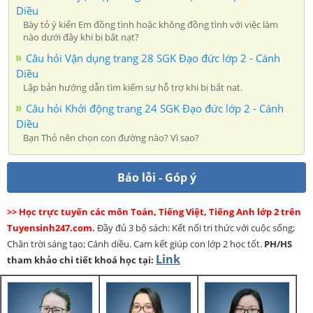
Diều
Bày tỏ ý kiến Em đồng tình hoặc không đồng tình với việc làm
nào dưới đây khi bị bắt nạt?
Câu hỏi Vận dụng trang 28 SGK Đạo đức lớp 2 - Cánh
Diều
Lập bản hướng dẫn tìm kiếm sự hỗ trợ khi bị bắt nạt.
Câu hỏi Khởi động trang 24 SGK Đạo đức lớp 2 - Cánh
Diều
Bạn Thỏ nên chọn con đường nào? Vì sao?
Báo lỗi - Góp ý
>> Học trực tuyến các môn Toán, Tiếng Việt, Tiếng Anh lớp 2 trên
Tuyensinh247.com.
Đầy đủ 3 bộ sách: Kết nối tri thức với cuộc sống;
Chân trời sáng tạo; Cánh diều. Cam kết giúp con lớp 2 học tốt.
PH/HS
Link
tham khảo chi tiết khoá học tại: