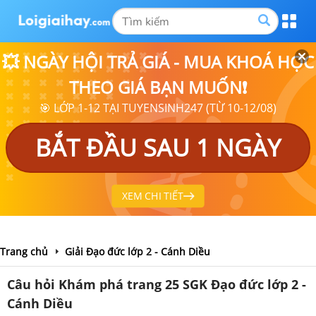
💥 NGÀY HỘI TRẢ GIÁ - MUA KHOÁ HỌC
THEO GIÁ BẠN MUỐN❗
🎯 LỚP 1-12 TẠI TUYENSINH247 (TỪ 10-12/08)
BẮT ĐẦU SAU 1 NGÀY
XEM CHI TIẾT
Trang chủ
Giải Đạo đức lớp 2 - Cánh Diều
Câu hỏi Khám phá trang 25 SGK Đạo đức lớp 2 -
Cánh Diều