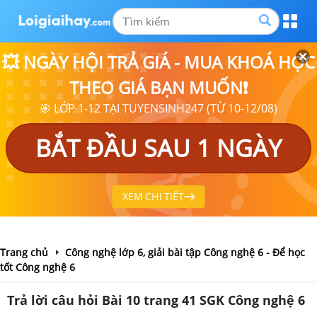
💥 NGÀY HỘI TRẢ GIÁ - MUA KHOÁ HỌC
THEO GIÁ BẠN MUỐN❗
🎯 LỚP 1-12 TẠI TUYENSINH247 (TỪ 10-12/08)
BẮT ĐẦU SAU 1 NGÀY
XEM CHI TIẾT
Trang chủ
Công nghệ lớp 6, giải bài tập Công nghệ 6 - Để học
tốt Công nghệ 6
Trả lời câu hỏi Bài 10 trang 41 SGK Công nghệ 6