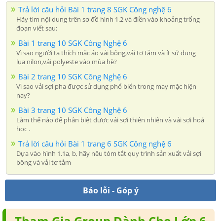
Trả lời câu hỏi Bài 1 trang 8 SGK Công nghệ 6
Hãy tìm nội dung trên sơ đồ hình 1.2 và điền vào khoảng trống
đoạn viết sau:
Bài 1 trang 10 SGK Công Nghệ 6
Vì sao người ta thích mặc áo vải bông,vải tơ tằm và ít sử dụng
lụa nilon,vải polyeste vào mùa hè?
Bài 2 trang 10 SGK Công Nghệ 6
Vì sao vải sợi pha được sử dụng phổ biến trong may mặc hiện
nay?
Bài 3 trang 10 SGK Công Nghệ 6
Làm thế nào để phân biệt được vải sợi thiên nhiên và vải sợi hoá
học .
Trả lời câu hỏi Bài 1 trang 6 SGK Công nghệ 6
Dựa vào hình 1.1a, b, hãy nêu tóm tắt quy trình sản xuất vải sợi
bông và vải tơ tằm
Báo lỗi - Góp ý
Tham Gia Group Dành Cho Lớp 6