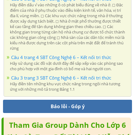
Hãy điền dấu √ vào những ô có phát biểu đúng về nhà ở. ◻ Đặc
điểm của nhà ở phụ thuộc vào điều kiện kinh tế, văn hóa, vị trí
địa lí, vùng miền. ◻ Các khu vực chức năng trong nhà ở thường
được xây dựng tách biệt. ◻ Nhà ở mặt phố thường được thiết
kế cao tầng để tận dụng không gian theo chiều cao. ◻ Các
không gian trong từng căn hộ nhà chung cư được tổ chức thành
các không gian công cộng ◻ Nhà sàn của các dân tộc miền núi là
kiểu nhà được dựng trên các cột phía trên mặt đất để tránh thú
rừng
Câu 4 trang 4 SBT Công Nghệ 6 – Kết nối tri thức
Hãy sử dụng các đồ vật dưới đây để sắp xếp vào các phòng sao
cho phù hợp với một gia đình có bố mẹ và hai người con.
Câu 3 trang 3 SBT Công Nghệ 6 – Kết nối tri thức
Hãy điền tên những khu vực chức năng trong ngôi nhà tương
ứng với những mô tả trong Bảng 1.1
Báo lỗi - Góp ý
Tham Gia Group Dành Cho Lớp 6