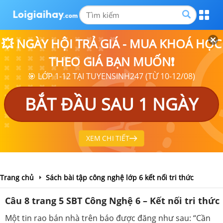
💥 NGÀY HỘI TRẢ GIÁ - MUA KHOÁ HỌC
THEO GIÁ BẠN MUỐN❗
🎯 LỚP 1-12 TẠI TUYENSINH247 (TỪ 10-12/08)
BẮT ĐẦU SAU 1 NGÀY
XEM CHI TIẾT
Trang chủ
Sách bài tập công nghệ lớp 6 kết nối tri thức
Câu 8 trang 5 SBT Công Nghệ 6 – Kết nối tri thức
Một tin rao bán nhà trên báo được đăng như sau: “Cần