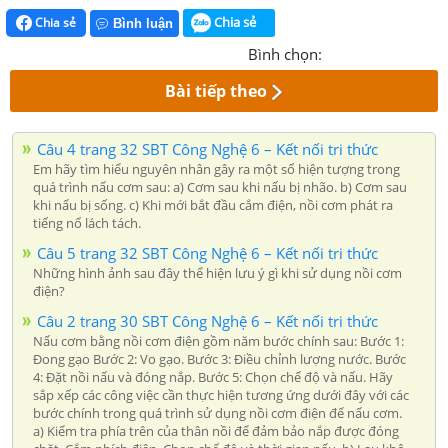
Chia sẻ
Chia sẻ
Bình luận
Bình chọn:
Bài tiếp theo
Câu 4 trang 32 SBT Công Nghệ 6 – Kết nối tri thức
Em hãy tìm hiểu nguyên nhân gây ra một số hiện tượng trong
quá trình nấu cơm sau: a) Cơm sau khi nấu bị nhão. b) Cơm sau
khi nấu bị sống. c) Khi mới bắt đầu cắm điện, nồi cơm phát ra
tiếng nổ lách tách.
Câu 5 trang 32 SBT Công Nghệ 6 – Kết nối tri thức
Những hình ảnh sau đây thể hiện lưu ý gì khi sử dụng nồi cơm
điện?
Câu 2 trang 30 SBT Công Nghệ 6 – Kết nối tri thức
Nấu cơm bằng nồi cơm điện gồm năm bước chính sau: Bước 1:
Đong gạo Bước 2: Vo gạo. Bước 3: Điều chỉnh lượng nước. Bước
4: Đặt nồi nấu và đóng nắp. Bước 5: Chọn chế độ và nấu. Hãy
sắp xếp các công việc cần thực hiện tương ứng dưới đây với các
bước chính trong quá trình sử dụng nồi cơm điện để nấu cơm.
a) Kiểm tra phía trên của thân nồi để đảm bảo nắp được đóng