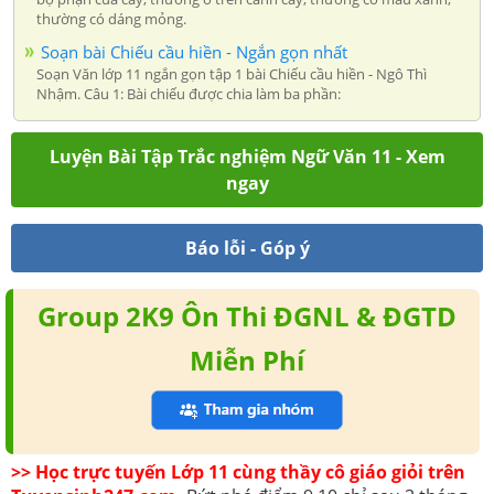
thường có dáng mỏng.
Soạn bài Chiếu cầu hiền - Ngắn gọn nhất
Soạn Văn lớp 11 ngắn gọn tập 1 bài Chiếu cầu hiền - Ngô Thì
Nhậm. Câu 1: Bài chiếu được chia làm ba phần:
Luyện Bài Tập Trắc nghiệm Ngữ Văn 11 - Xem
ngay
Báo lỗi - Góp ý
Group 2K9 Ôn Thi ĐGNL & ĐGTD
Miễn Phí
>> Học trực tuyến Lớp 11 cùng thầy cô giáo giỏi trên