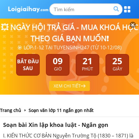
💥 NGÀY HỘI TRẢ GIÁ - MUA KHOÁ HỌC
THEO GIÁ BẠN MUỐN❗
🎯 LỚP 1-12 TẠI TUYENSINH247 (TỪ 10-12/08)
09
21
24
BẮT ĐẦU
SAU
GIỜ
PHÚT
GIÂY
XEM CHI TIẾT
Trang chủ
Soạn văn lớp 11 ngắn gọn nhất
Soạn bài Xin lập khoa luật - Ngắn gọn
I. KIẾN THỨC CƠ BẢN Nguyễn Trường Tộ (1830 – 1871) là