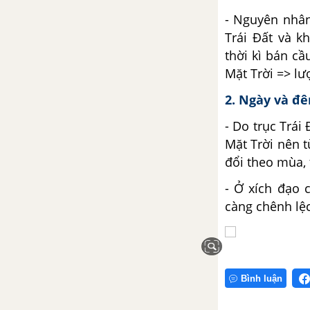
Chương 6: Sinh quyển
- Nguyên nhân
Trái Đất và k
Bài 14. Đất
thời kì bán cầ
Mặt Trời => l
Bài 15. Sinh quyển, các nhân tố
2. Ngày và đê
ảnh hưởng đến sự phát triển và
phân bố sinh vật
- Do trục Trá
Mặt Trời nên t
Bài 16. Thực hành phân tích sự
đổi theo mùa, 
phân bố của đất và sinh vật trên
Trái Đất
- Ở xích đạo 
càng chênh lệ
Chương 7: Một số quy luật
của vỏ địa lí
Bài 17. Vỏ địa lí, quy luật thống
nhất và hoàn chỉnh của vỏ địa lí
Bình luận