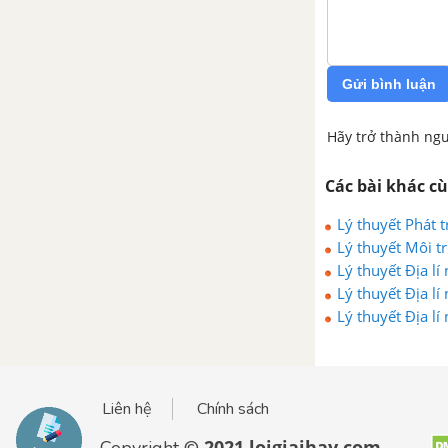
nghiệp, tác động của công
nghiệp tới môi trường và định
hướng phát triển ngành công
nghiệp
Gửi bình luận
Bài 32. Thực hành tìm hiểu sự
Hãy trở thành ngư
phát triển và phân bố ngành
công nghiệp trên thế giới
Các bài khác c
Lý thuyết Phát t
Bài 33. Cơ cấu, vai trò, đặc điểm
Lý thuyết Môi tr
và các nhân tố ảnh hưởng đến
sự phát triển, phân bố dịch vụ
Lý thuyết Địa lí
Lý thuyết Địa lí
Lý thuyết Địa lí
Bài 34. Địa lí ngành giao thông
vận tải
Bài 35. Địa lí ngành bưu chính
Liên hệ
Chính sách
viễn thông
2021 loigiaihay.com