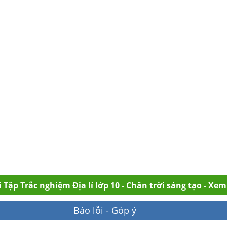
 Tập Trắc nghiệm Địa lí lớp 10 - Chân trời sáng tạo - Xe
Báo lỗi - Góp ý