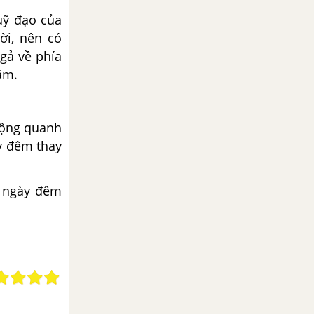
uỹ đạo của
ời, nên có
ngả về phía
ăm.
động quanh
ày đêm thay
i ngày đêm