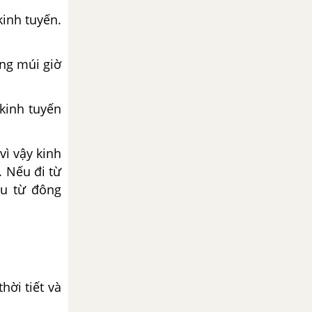
kinh tuyến.
ong múi giờ
 kinh tuyến
vì vậy kinh
 Nếu đi từ
ếu từ đông
hời tiết và