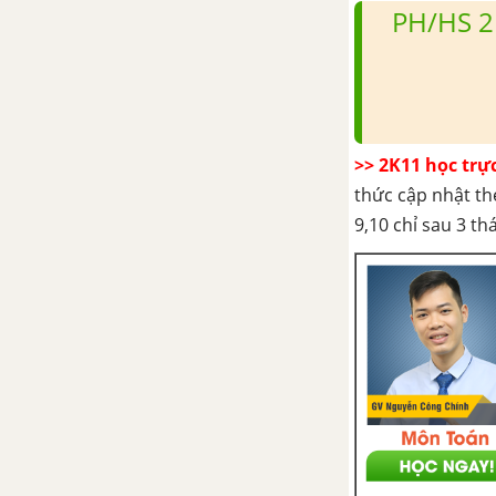
đánh giá sự phát triển kinh
PH/HS 2
tế
Bài 23. Nguồn lực phát triển
kinh tế
>> 2K11 học trự
Bài 24. Cơ cấu kinh tế, một số
tiêu chí đánh giá sự phát triển
thức cập nhật th
kinh tế
9,10 chỉ sau 3 t
Chương 10: Địa lí các ngành
kinh tế
Bài 25. Vai trò, đặc điểm, các
nhân tố ảnh hưởng đến sự phát
triển và phân bố nông nghiệp,
lâm nghiệp, thủy sản
Bài 26. Địa lí các ngành nông