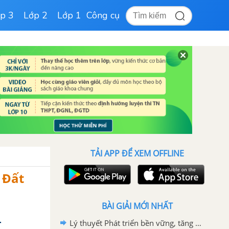
p 3
Lớp 2
Lớp 1
Công cụ
TẢI APP ĐỂ XEM OFFLINE
 Đất
BÀI GIẢI MỚI NHẤT
Lý thuyết Phát triển bền vững, tăng trưởng xanh - Địa lí 10 Chân trời sáng tạo
T