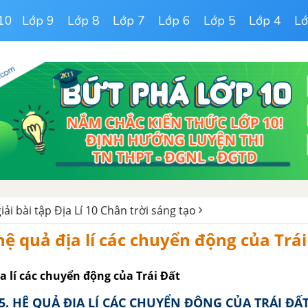
10
Lớp 9
Lớp 8
Lớp 7
Lớp 6
Lớp 5
Lớp 4
Lớ
iải bài tập Địa Lí 10 Chân trời sáng tạo
hệ quả địa lí các chuyển động của Trái
ịa lí các chuyển động của Trái Đất
 5. HỆ QUẢ ĐỊA LÍ CÁC CHUYỂN ĐỘNG CỦA TRÁI ĐẤ