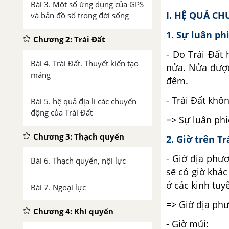
Bài 3. Một số ứng dụng của GPS
I. HỆ QUẢ C
và bản đồ số trong đời sống
1. Sự luân ph
Chương 2: Trái Đất
- Do Trái Đất
Bài 4. Trái Đất. Thuyết kiến tạo
nửa. Nửa được
mảng
đêm.
- Trái Đất kh
Bài 5. hệ quả địa lí các chuyển
động của Trái Đất
=> Sự luân phi
Chương 3: Thạch quyển
2. Giờ trên Tr
- Giờ địa phươ
Bài 6. Thạch quyển, nội lực
sẽ có giờ khác
ở các kinh tuy
Bài 7. Ngoại lực
=> Giờ địa phư
Chương 4: Khí quyển
- Giờ múi: