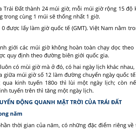
a Trái Đất thành 24 múi giờ, mỗi múi giờ rộng 15 độ 
 trong cùng 1 múi sẽ thống nhất 1 giờ.
ố 0 được lấy làm giờ quốc tế (GMT). Việt Nam nằm tr
ranh giới các múi giờ không hoàn toàn chạy dọc theo
c quy định theo đường biên giới quốc gia.
t luôn có mùi giờ mà ở đó, có hai ngày lịch khác nhau, 
 giữa múi giờ số 12 làm đường chuyển ngày quốc tế.
 qua kinh tuyến 180
o
thì lùi một ngày lịch; còn n
inh tuyến trên thì tăng một ngày lịch.
CHUYỂN ĐỘNG QUANH MẶT TRỜI CỦA TRÁI ĐẤT
rong năm
hần thời gian của năm, có những đặc điểm riêng về t