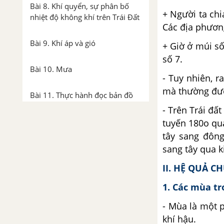
Bài 8. Khí quyển, sự phân bố
+ Người ta chi
nhiệt độ không khí trên Trái Đất
Các địa phương
Bài 9. Khí áp và gió
+ Giờ ở múi s
số 7.
Bài 10. Mưa
- Tuy nhiên, 
mà thường đượ
Bài 11. Thực hành đọc bản đồ
các đới và kiểu khí hậu trên Trái
- Trên Trái đấ
Đất, phân tích biểu đồ một số
tuyến 180
o
qua
kiểu khí hậu
tây sang đông
sang tây qua k
Chương 5: Thủy quyển
II. HỆ QUẢ 
Bài 12. Thủy quyển, nước trên
1. Các mùa t
lục địa
- Mùa là một p
Bài 13. Nước biển và đại dương
khí hậu.