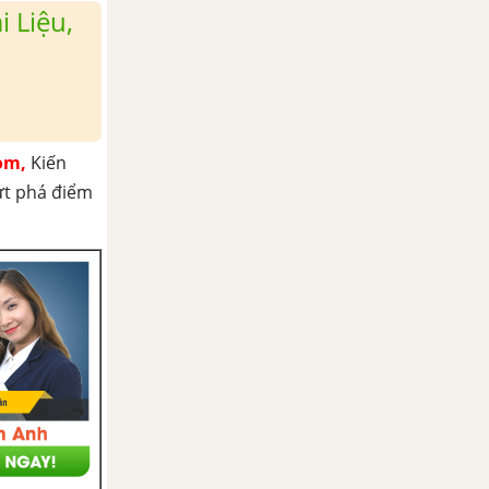
 Liệu,
om,
Kiến
ứt phá điểm