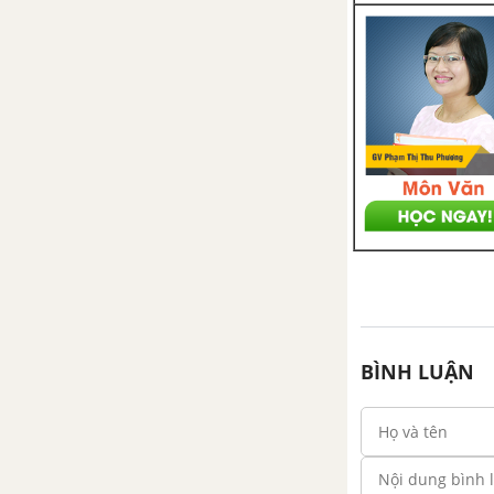
nghiệp, lâm nghiệp, thủy sản
Bài 27. Tổ chức lãnh thổ nông
nghiệp, vấn đề và định hướng
phát triển nông nghiệp
Bài 28. Thực hành tìm hiểu sự
phát triển và phân bố nông
nghiệp, lâm nghiệp, thủy sản
Bài 29. Cơ cấu, vai trò và đặc
điểm công nghiệp, các nhân tố
ảnh hưởng tới phát triển và
phân bố công nghiệp
BÌNH LUẬN
Bài 30. Địa lí các ngành công
nghiệp
Bài 31. Tổ chức lãnh thổ công