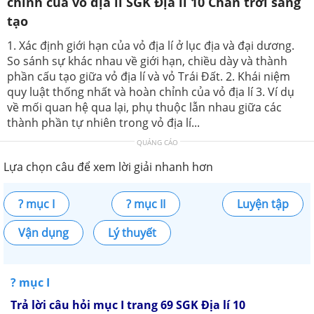
chỉnh của vỏ địa lí SGK Địa lí 10 Chân trời sáng
tạo
1. Xác định giới hạn của vỏ địa lí ở lục địa và đại dương.
So sánh sự khác nhau về giới hạn, chiều dày và thành
phần cấu tạo giữa vỏ địa lí và vỏ Trái Đất. 2. Khái niệm
quy luật thống nhất và hoàn chỉnh của vỏ địa lí 3. Ví dụ
về mối quan hệ qua lại, phụ thuộc lẫn nhau giữa các
thành phần tự nhiên trong vỏ địa lí...
QUẢNG CÁO
Lựa chọn câu để xem lời giải nhanh hơn
? mục I
? mục II
Luyện tập
Vận dụng
Lý thuyết
? mục I
Trả lời câu hỏi mục I trang 69 SGK Địa lí 10