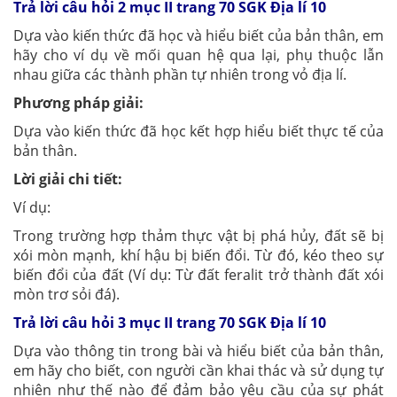
Trả lời câu hỏi 2 mục II trang 70 SGK Địa lí 10
Dựa vào kiến thức đã học và hiểu biết của bản thân, em
hãy cho ví dụ về mối quan hệ qua lại, phụ thuộc lẫn
nhau giữa các thành phần tự nhiên trong vỏ địa lí.
Phương pháp giải:
Dựa vào kiến thức đã học kết hợp hiểu biết thực tế của
bản thân.
Lời giải chi tiết:
Ví dụ:
Trong trường hợp thảm thực vật bị phá hủy, đất sẽ bị
xói mòn mạnh, khí hậu bị biến đổi. Từ đó, kéo theo sự
biến đổi của đất (Ví dụ: Từ đất feralit trở thành đất xói
mòn trơ sỏi đá).
Trả lời câu hỏi 3 mục II trang 70 SGK Địa lí 10
Dựa vào thông tin trong bài và hiểu biết của bản thân,
em hãy cho biết, con người cần khai thác và sử dụng tự
nhiên như thế nào để đảm bảo yêu cầu của sự phát