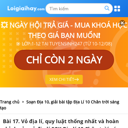
💥 NGÀY HỘI TRẢ GIÁ - MUA KHOÁ HỌC
THEO GIÁ BẠN MUỐN❗
🎯 LỚP 1-12 TẠI TUYENSINH247 (TỪ 10-12/08)
CHỈ CÒN 2 NGÀY
XEM CHI TIẾT
Trang chủ
Soạn Địa 10, giải bài tập Địa Lí 10 Chân trời sáng
tạo
Bài 17. Vỏ địa lí, quy luật thống nhất và hoàn