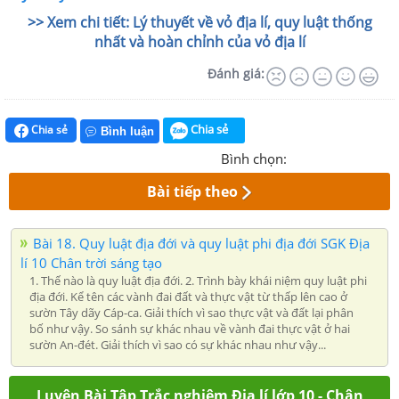
>> Xem chi tiết: Lý thuyết về vỏ địa lí, quy luật thống
nhất và hoàn chỉnh của vỏ địa lí
Đánh giá:
Chia sẻ
Chia sẻ
Bình luận
Bình chọn:
Bài tiếp theo
Bài 18. Quy luật địa đới và quy luật phi địa đới SGK Địa
lí 10 Chân trời sáng tạo
1. Thế nào là quy luật địa đới. 2. Trình bày khái niệm quy luật phi
địa đới. Kể tên các vành đai đất và thực vật từ thấp lên cao ở
sườn Tây dãy Cáp-ca. Giải thích vì sao thực vật và đất lại phân
bố như vậy. So sánh sự khác nhau về vành đai thực vật ở hai
sườn An-đét. Giải thích vì sao có sự khác nhau như vậy...
Luyện Bài Tập Trắc nghiệm Địa lí lớp 10 - Chân