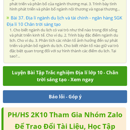
phát triển và phân bố của ngành thương mại. 3. Trình bày tình
hình phát triển và phân bố ngành nội thương và ngoại thương...
Bài 37. Địa lí ngành du lịch và tài chính - ngân hàng SGK
Địa lí 10 Chân trời sáng tạo
1. Cho biết ngành du lịch có vai trò như thế nào trong đời sống
và phát triển kinh tế. Cho ví dụ. 2. Trình bày đặc điểm ngành du
lịch. Cho ví dụ. 3. Phân tích các nhân tố ảnh hưởng đến sự phát
triển và phân bố ngành du lịch. Cho biết nhân tố nào giữ vai trò
đặc biệt quan trọng đối với sự hình thành các điểm du lịch. Tại
sao?...
Luyện Bài Tập Trắc nghiệm Địa lí lớp 10 - Chân
trời sáng tạo - Xem ngay
Báo lỗi - Góp ý
PH/HS 2K10 Tham Gia Nhóm Zalo
Để Trao Đổi Tài Liệu, Học Tập