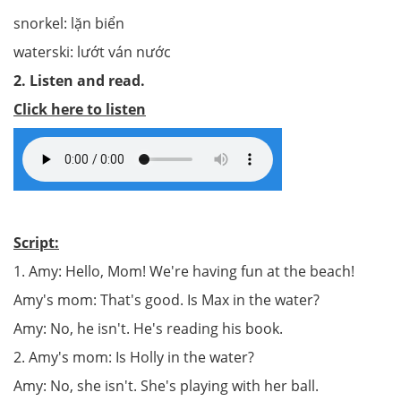
snorkel: lặn biển
waterski: lướt ván nước
2. Listen and read.
Click here to listen
Script:
1. Amy: Hello, Mom! We're having fun at the beach!
Amy's mom: That's good. Is Max in the water?
Amy: No, he isn't. He's reading his book.
2. Amy's mom: Is Holly in the water?
Amy: No, she isn't. She's playing with her ball.