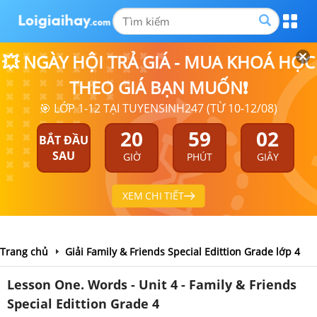
💥 NGÀY HỘI TRẢ GIÁ - MUA KHOÁ HỌC
THEO GIÁ BẠN MUỐN❗
🎯 LỚP 1-12 TẠI TUYENSINH247 (TỪ 10-12/08)
20
59
01
BẮT ĐẦU
SAU
GIỜ
PHÚT
GIÂY
XEM CHI TIẾT
Trang chủ
Giải Family & Friends Special Edittion Grade lớp 4
Lesson One. Words - Unit 4 - Family & Friends
Special Edittion Grade 4