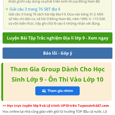
khăn gì khi xây dựng và phát triển kinh tế của Đông Nam Bộ
Giải câu 3 trang 76 SBT địa 9
Giải câu 3 trang 76 sách bài tập Địa lí 9, Dựa vào bảng 31.3. Một
số tiêu chí dân cư, xã hội ở Đông Nam Bộ, năm 1999. tr. 115 SGK
và vốn kiến thức, hãy ghi chữ Đ vào ô những nhận xét đúng.
Luyện Bài Tập Trắc nghiệm Địa lí lớp 9 - Xem ngay
Báo lỗi - Góp ý
Tham Gia Group Dành Cho Học
Sinh Lớp 9 - Ôn Thi Vào Lớp 10
>> Học trực tuyến lớp 9 và Lộ trình UP10 trên Tuyensinh247.com
.
Học online tại nhà cũng giáo viên giỏi từ trường TOP đầu cả nước. Lộ