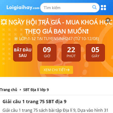
💥 NGÀY HỘI TRẢ GIÁ - MUA KHOÁ HỌC
THEO GIÁ BẠN MUỐN❗
🎯 LỚP 1-12 TẠI TUYENSINH247 (TỪ 10-12/08)
09
22
05
BẮT ĐẦU
SAU
GIỜ
PHÚT
GIÂY
XEM CHI TIẾT
Trang chủ
SBT Địa lí lớp 9
Giải câu 1 trang 75 SBT địa 9
Giải câu 1 trang 75 sách bài tập Địa lí 9, Dựa vào hình 31