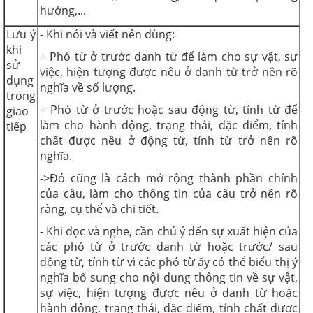
hướng,...
Lưu ý
- Khi nói và viết nên dùng:
khi
+ Phó từ ở trước danh từ để làm cho sự vật, sự
sử
việc, hiện tượng được nêu ở danh từ trở nên rõ
dụng
nghĩa về số lượng.
trong
+ Phó từ ở trước hoặc sau động từ, tính từ để
giao
làm cho hành động, trạng thái, đặc điểm, tính
tiếp
chất được nêu ở động từ, tính từ trở nên rõ
nghĩa.
->Đó cũng là cách mở rộng thành phần chính
của câu, làm cho thông tin của câu trở nên rõ
ràng, cụ thể và chi tiết.
- Khi đọc và nghe, cần chú ý đến sự xuất hiện của
các phó từ ở trước danh từ hoặc trước/ sau
động từ, tính từ vì các phó từ ấy có thể biểu thị ý
nghĩa bổ sung cho nội dung thông tin về sự vật,
sự việc, hiện tượng được nêu ở danh từ hoặc
hành động, trạng thái, đặc điểm, tính chất được