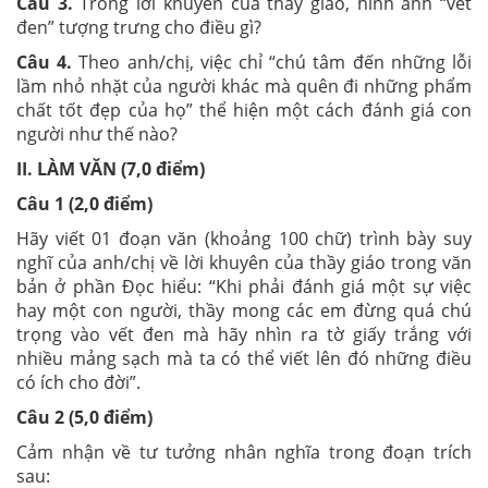
Câu 3.
Trong lời khuyên của thầy giáo, hình ảnh “vết
đen” tượng trưng cho điều gì?
Câu 4.
Theo anh/chị, việc chỉ “chú tâm đến những lỗi
lầm nhỏ nhặt của người khác mà quên đi những phẩm
chất tốt đẹp của họ” thể hiện một cách đánh giá con
người như thế nào?
II. LÀM VĂN (7,0 điểm)
Câu 1 (2,0 điểm)
Hãy viết 01 đoạn văn (khoảng 100 chữ) trình bày suy
nghĩ của anh/chị về lời khuyên của thầy giáo trong văn
bản ở phần Đọc hiểu: “Khi phải đánh giá một sự việc
hay một con người, thầy mong các em đừng quá chú
trọng vào vết đen mà hãy nhìn ra tờ giấy trắng với
nhiều mảng sạch mà ta có thể viết lên đó những điều
có ích cho đời”.
Câu 2 (5,0 điểm)
Cảm nhận về tư tưởng nhân nghĩa trong đoạn trích
sau: