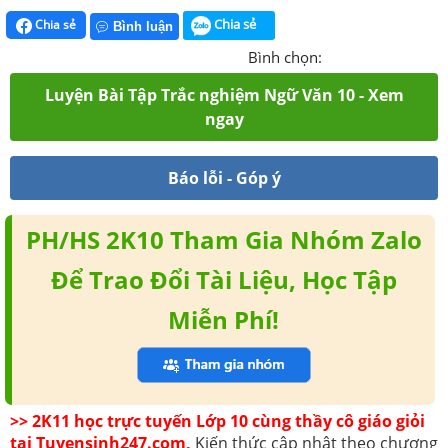
Chia sẻ
Chia sẻ
Bình luận
Bình chọn:
Luyện Bài Tập Trắc nghiệm Ngữ Văn 10 - Xem
ngay
Báo lỗi - Góp ý
PH/HS 2K10 Tham Gia Nhóm Zalo
Để Trao Đổi Tài Liệu, Học Tập
Miễn Phí!
>> 2K11 học trực tuyến Lớp 10 cùng thầy cô giáo giỏi
tại Tuyensinh247.com,
Kiến thức cập nhật theo chương