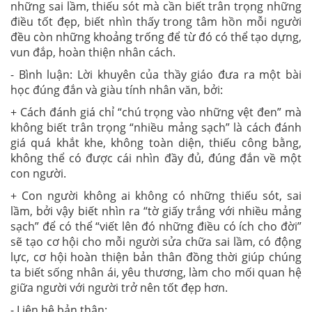
những sai lầm, thiếu sót mà cần biết trân trọng những
điều tốt đẹp, biết nhìn thấy trong tâm hồn mỗi người
đều còn những khoảng trống để từ đó có thể tạo dựng,
vun đắp, hoàn thiện nhân cách.
- Bình luận: Lời khuyên của thầy giáo đưa ra một bài
học đúng đắn và giàu tính nhân văn, bởi:
+ Cách đánh giá chỉ “chú trọng vào những vệt đen” mà
không biết trân trọng “nhiều mảng sạch” là cách đánh
giá quá khắt khe, không toàn diện, thiếu công bằng,
không thể có được cái nhìn đầy đủ, đúng đắn về một
con người.
+ Con người không ai không có những thiếu sót, sai
lầm, bởi vậy biết nhìn ra “tờ giấy trắng với nhiều mảng
sạch” để có thể “viết lên đó những điều có ích cho đời”
sẽ tạo cơ hội cho mỗi người sửa chữa sai lầm, có động
lực, cơ hội hoàn thiện bản thân đồng thời giúp chúng
ta biết sống nhân ái, yêu thương, làm cho mối quan hệ
giữa người với người trở nên tốt đẹp hơn.
- Liên hệ bản thân:…