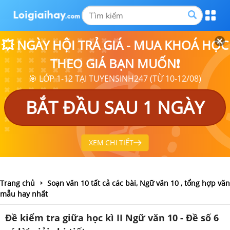
💥 NGÀY HỘI TRẢ GIÁ - MUA KHOÁ HỌC
THEO GIÁ BẠN MUỐN❗
🎯 LỚP 1-12 TẠI TUYENSINH247 (TỪ 10-12/08)
BẮT ĐẦU SAU 1 NGÀY
XEM CHI TIẾT
Trang chủ
Soạn văn 10 tất cả các bài, Ngữ văn 10 , tổng hợp văn
mẫu hay nhất
Đề kiểm tra giữa học kì II Ngữ văn 10 - Đề số 6