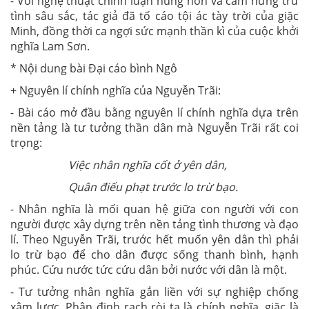
- Với nghệ thuật chính luận hùng hồn và cảm hứng trữ
tình sâu sắc, tác giả đã tố cáo tội ác tày trời của giặc
Minh, đồng thời ca ngợi sức mạnh thần kì của cuộc khởi
nghĩa Lam Sơn.
* Nội dung bài Đại cáo bình Ngô
+ Nguyên lí chính nghĩa của Nguyễn Trãi:
- Bài cáo mở đầu bằng nguyên lí chính nghĩa dựa trên
nền tảng là tư tưởng thần dân mà Nguyễn Trãi rất coi
trọng:
Việc nhân nghĩa cốt ở yên dân,
Quân điếu phạt trước lo trừ bạo.
- Nhân nghĩa là mối quan hệ giữa con người với con
người được xây dựng trên nền tảng tình thương và đạo
lí. Theo Nguyễn Trãi, trước hết muốn yên dân thì phải
lo trừ bạo để cho dân được sống thanh bình, hạnh
phúc. Cứu nước tức cứu dân bởi nước với dân là một.
- Tư tưởng nhân nghĩa gắn liền với sự nghiệp chống
xâm lược. Phân định rạch ròi ta là chính nghĩa, giặc là