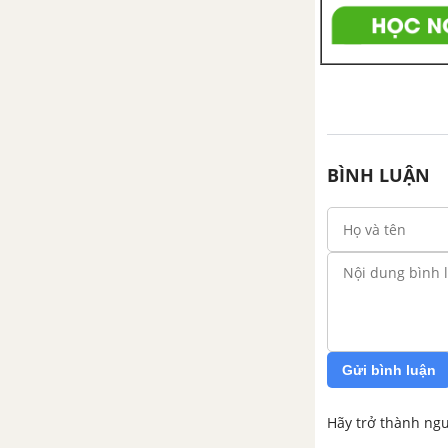
Câu 7 trang 40 VBT Âm nhạc 2
Câu 8 trang 41 VBT Âm nhạc 2
Câu 9 trang 41 VBT Âm nhạc 2
BÌNH LUẬN
Câu 10 trang 42 VBT Âm nhạc 2
Câu 11 trang 42 VBT Âm nhạc 2
Gửi bình luận
Hãy trở thành ngư