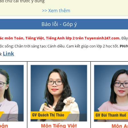
ào chữ cái trước ý đúng
>> Xem thêm
Báo lỗi - Góp ý
các môn Toán, Tiếng Việt, Tiếng Anh lớp 2 trên Tuyensinh247.com.
Đầy
cuộc sống; Chân trời sáng tạo; Cánh diều. Cam kết giúp con lớp 2 học tốt.
PH/
Link
i: