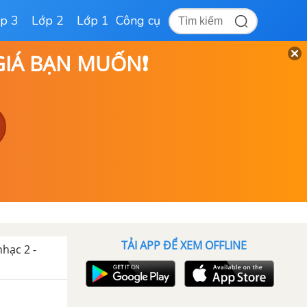
p 3
Lớp 2
Lớp 1
Công cụ
 GIÁ BẠN MUỐN❗
TẢI APP ĐỂ XEM OFFLINE
hạc 2 -