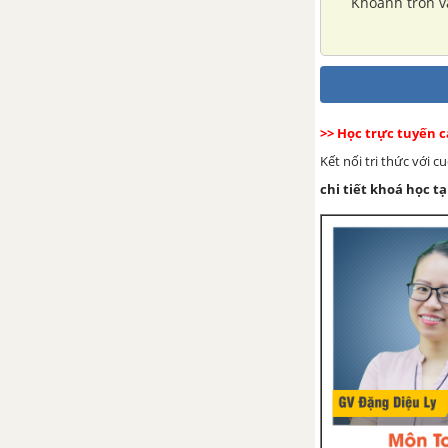
Khoanh tròn v
Câu 10 trang 37 VBT Âm nhạc 2
Chủ đề 8. Loài vật em yêu
VBT Âm nhạc 2
>> Học trực tuyến 
Câu 1 trang 38 VBT Âm nhạc 2
Kết nối tri thức với 
chi tiết khoá học tạ
Câu 2 trang 38 VBT Âm nhạc 2
Câu 3 trang 39 VBT Âm nhạc 2
Câu 4 trang 39 VBT Âm nhạc 2
Câu 5 trang 40 VBT Âm nhạc 2
Câu 6 trang 40 VBT Âm nhạc 2