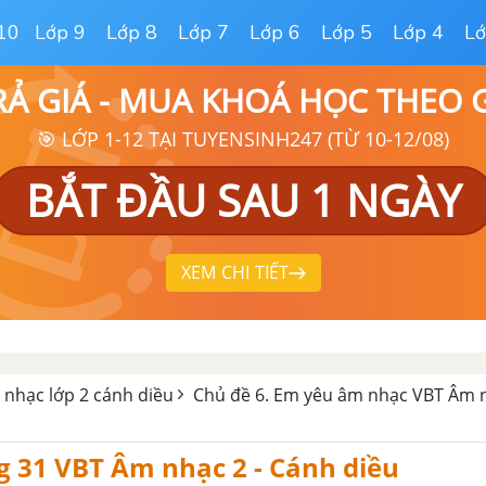
10
Lớp 9
Lớp 8
Lớp 7
Lớp 6
Lớp 5
Lớp 4
Lớ
RẢ GIÁ - MUA KHOÁ HỌC THEO
🎯 LỚP 1-12 TẠI TUYENSINH247 (TỪ 10-12/08)
BẮT ĐẦU SAU 1 NGÀY
XEM CHI TIẾT
 nhạc lớp 2 cánh diều
Chủ đề 6. Em yêu âm nhạc VBT Âm n
g 31 VBT Âm nhạc 2 - Cánh diều