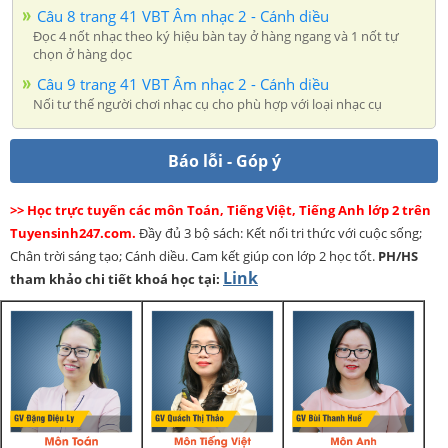
Câu 8 trang 41 VBT Âm nhạc 2 - Cánh diều
Đọc 4 nốt nhạc theo ký hiệu bàn tay ở hàng ngang và 1 nốt tự
chọn ở hàng dọc
Câu 9 trang 41 VBT Âm nhạc 2 - Cánh diều
Nối tư thế người chơi nhạc cụ cho phù hợp với loại nhạc cụ
Báo lỗi - Góp ý
>> Học trực tuyến các môn Toán, Tiếng Việt, Tiếng Anh lớp 2 trên
Tuyensinh247.com.
Đầy đủ 3 bộ sách: Kết nối tri thức với cuộc sống;
Chân trời sáng tạo; Cánh diều. Cam kết giúp con lớp 2 học tốt.
PH/HS
Link
tham khảo chi tiết khoá học tại: