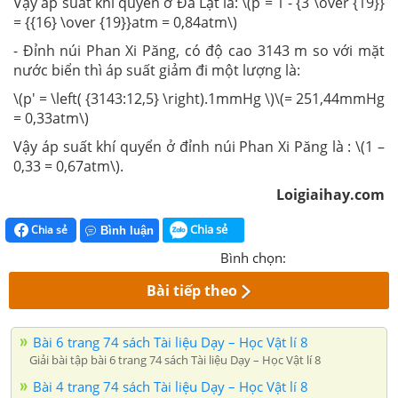
Vậy áp suất khí quyển ở Đà Lạt là: \(p = 1 - {3 \over {19}}
= {{16} \over {19}}atm = 0,84atm\)
- Đỉnh núi Phan Xi Păng, có độ cao 3143 m so với mặt
nước biển thì áp suất giảm đi một lượng là:
\(p' = \left( {3143:12,5} \right).1mmHg \)\(= 251,44mmHg
= 0,33atm\)
Vậy áp suất khí quyển ở đỉnh núi Phan Xi Păng là : \(1 –
0,33 = 0,67atm\).
Loigiaihay.com
Chia sẻ
Chia sẻ
Bình luận
Bình chọn:
Bài tiếp theo
Bài 6 trang 74 sách Tài liệu Dạy – Học Vật lí 8
Giải bài tập bài 6 trang 74 sách Tài liệu Dạy – Học Vật lí 8
Bài 4 trang 74 sách Tài liệu Dạy – Học Vật lí 8