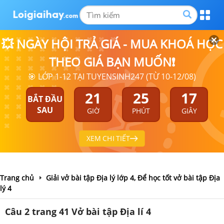
💥 NGÀY HỘI TRẢ GIÁ - MUA KHOÁ HỌC
THEO GIÁ BẠN MUỐN❗
🎯 LỚP 1-12 TẠI TUYENSINH247 (TỪ 10-12/08)
21
25
17
BẮT ĐẦU
SAU
GIỜ
PHÚT
GIÂY
XEM CHI TIẾT
Trang chủ
Giải vở bài tập Địa lý lớp 4, Để học tốt vở bài tập Địa
lý 4
Câu 2 trang 41 Vở bài tập Địa lí 4