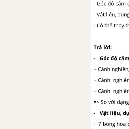
đình
- Góc độ cắm c
Bài 27.Thực hành : Bài tập
- Vật liệu, dụ
tình huống về thu chi trong
- Có thể thay 
gia đình
Trả lời:
- Góc độ cắm 
+ Cành
nghiên
+ Cành
nghiên
+ Cành
nghiên
=> So với dạng
- Vật liệu, d
+ 7 bông hoa 