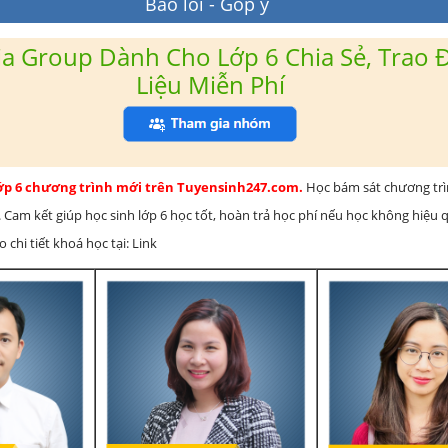
Báo lỗi - Góp ý
a Group Dành Cho Lớp 6 Chia Sẻ, Trao Đ
Liệu Miễn Phí
lớp 6 chương trình mới trên Tuyensinh247.com.
Học bám sát chương tr
 Cam kết giúp học sinh lớp 6 học tốt, hoàn trả học phí nếu học không hiệu
chi tiết khoá học tại: Link