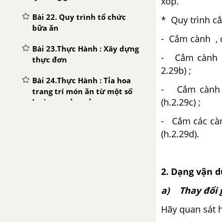
xốp.
Bài 22. Quy trình tổ chức
* Quy trình c
bữa ăn
- Cắm cành
, 
Bài 23.Thực Hành : Xây dựng
- Cắm cành
thực đơn
2.29b) ;
Bài 24.Thực Hành : Tỉa hoa
- Cắm càn
trang trí món ăn từ một số
(h.2.29c) ;
loại rau ,củ ,quả
- Cắm các cà
Ôn tập Chương III - Nấu ăn
(h.2
.
29d).
trong gia đình
CHƯƠNG VI. THU,CHI TRONG GIA ĐÌNH
2. Dạng vận 
Bài 25. Thu Nhập của gia
a) Thay đổi 
đình
Hãy quan sát h
Bài 26 .Chi tiêu trong gia