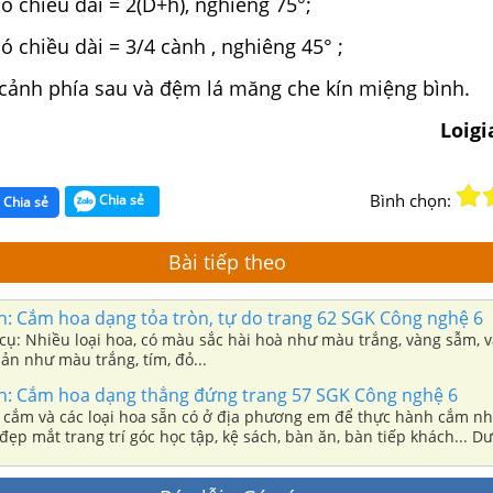
ó chiều dài = 2(D+h), nghiêng 75°;
ó chiều dài = 3/4 cành
, nghiêng 45° ;
cảnh phía sau và đệm lá măng che kín miệng bình.
Loig
Bình chọn:
Chia sẻ
Chia sẻ
Bài tiếp theo
h: Cắm hoa dạng tỏa tròn, tự do trang 62 SGK Công nghệ 6
 cụ: Nhiều loại hoa, có màu sắc hài hoà như màu trắng, vàng sẫm, v
ản như màu trắng, tím, đỏ...
h: Cắm hoa dạng thẳng đứng trang 57 SGK Công nghệ 6
 cắm và các loại hoa sẵn có ở địa phương em để thực hành cắm n
đẹp mắt trang trí góc học tập, kệ sách, bàn ăn, bàn tiếp khách... Dư
ắm hoa thông dụng.