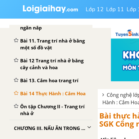
Bài 9. Thực Hành : Sắp xếp
đồ đạc hợp lý trong nhà ở
Lớp 12
Lớp 11
Lớp 
Bài 10. Giữ gìn nhà ở sạch sẽ,
ngăn nắp
Bài 11. Trang trí nhà ở bằng
một số đồ vật
Bài 12 Trang trí nhà ở bằng
cây cảnh và hoa
Bài 13. Cắm hoa trang trí
Bài 14 Thực Hành : Cắm Hoa
Công nghệ lớp
Hành : Cắm Ho
Ôn tập Chương II - Trang trí
nhà ở
Bài thực h
SGK Công 
CHƯƠNG III. NẤU ĂN TRONG GIA ĐÌNH