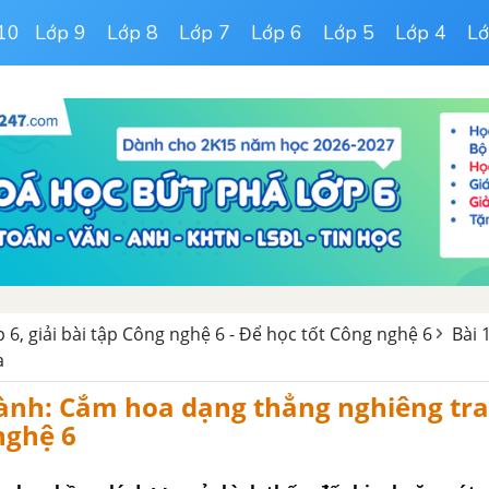
10
Lớp 9
Lớp 8
Lớp 7
Lớp 6
Lớp 5
Lớp 4
Lớ
 6, giải bài tập Công nghệ 6 - Để học tốt Công nghệ 6
Bài 
a
ành: Cắm hoa dạng thẳng nghiêng tra
nghệ 6