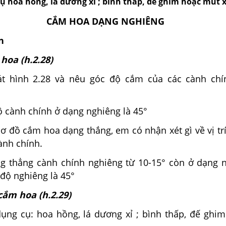
cụ hoa hồng, lá dương xỉ ; bình thấp, đế ghim hoặc mút 
CẮM HOA DẠNG NGHIÊNG
n
hoa (h.2.28)
át hình 2.28 và nêu góc độ cắm của các cành ch
 cành chính ở dạng nghiêng là
45°
sơ đồ cắm hoa dạng thắng, em có nhận xét gì về vị tr
ành chính.
g thẳng cành chính nghiêng từ 10-15
° còn ở dạng n
 độ nghiêng là
45°
cắm hoa (h.2.29)
ụng cụ: hoa hồng, lá dương xỉ ; bình thấp, đế ghi