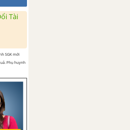
ổi Tài
ình SGK mới
 quả. Phụ huynh