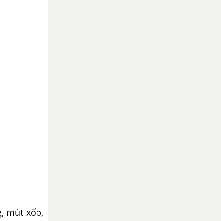
g, mút xốp,