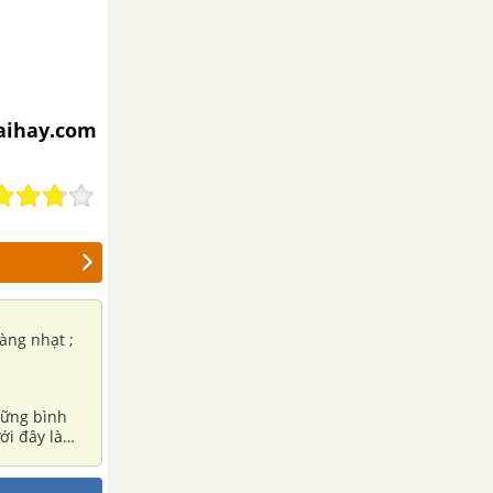
iaihay.com
àng nhạt ;
hững bình
ới đây là