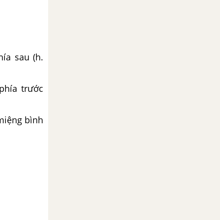
hía sau (h.
phía trước
miệng bình