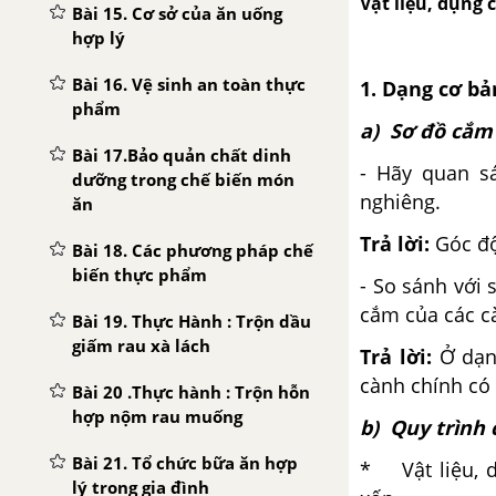
Vật liệu, dụng 
Bài 15. Cơ sở của ăn uống
hợp lý
Bài 16. Vệ sinh an toàn thực
1. Dạng cơ bả
phẩm
a) Sơ đồ cắm 
Bài 17.Bảo quản chất dinh
- Hãy quan s
dưỡng trong chế biến món
nghiêng.
ăn
Trả lời:
Góc độ
Bài 18. Các phương pháp chế
biến thực phẩm
- So sánh với 
cắm của các c
Bài 19. Thực Hành : Trộn dầu
giấm rau xà lách
Trả lời:
Ở dạn
cành chính có
Bài 20 .Thực hành : Trộn hỗn
hợp nộm rau muống
b) Quy trình 
Bài 21. Tổ chức bữa ăn hợp
* Vật liệu, d
lý trong gia đình