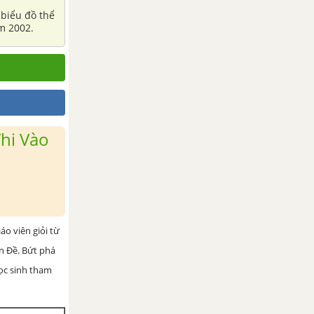
 biểu đồ thể
ăm 2002.
hi Vào
iáo viên giỏi từ
ện Đề. Bứt phá
học sinh tham