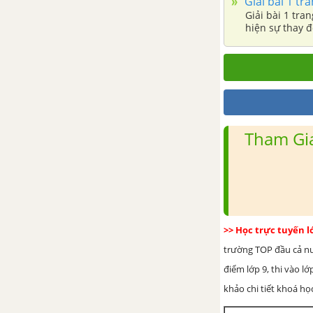
Giải bài 1 tra
Giải bài 1 tra
BÀI 28: VÙNG TÂY NGUYÊN
hiện sự thay đ
BÀI 29: VÙNG TÂY NGUYÊN (TIẾP THEO)
BÀI 30: THỰC HÀNH: SO SÁNH TÌNH HÌNH SẢN XUẤT CÂY CÔNG NGHIỆP LÂU NĂM Ở TRUNG DU VÀ MIỀN NÚI BẮC BỘ VỚI TÂY NGUYÊN
BÀI 31: VÙNG ĐÔNG NAM BỘ
Tham Gia
BÀI 32: VÙNG ĐÔNG NAM BỘ (TIẾP THEO)
BÀI 33: VÙNG ĐÔNG NAM BỘ (TIẾP THEO)
>> Học trực tuyến 
BÀI 34: THỰC HÀNH: PHÂN TÍCH MỘT SỐ NGÀNH CÔNG NGHIỆP TRỌNG ĐIỂM Ở ĐÔNG NAM BỘ
trường TOP đầu cả nướ
điểm lớp 9, thi vào l
BÀI 35: VÙNG ĐỒNG BẰNG SÔNG CỬU LONG
khảo chi tiết khoá học
BÀI 36: VÙNG ĐỒNG BẰNG SÔNG CỬU LONG (TIẾP THEO)