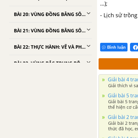
…);
BÀI 20: VÙNG ĐỒNG BẰNG SÔNG HỒNG
- Lịch sử trồng
BÀI 21: VÙNG ĐỒNG BẰNG SÔNG HỒNG (TIẾP THEO)
BÀI 22: THỰC HÀNH: VẼ VÀ PHÂN TÍCH BIỂU ĐỒ VỀ MỐI QUAN HỆ GIỮA DÂN SỐ, SẢN LƯỢNG LƯƠNG THỰC VÀ BÌNH QUÂN LƯƠNG THỰC THEO ĐẦU NGƯỜI
Bình luận
BÀI 23: VÙNG BẮC TRUNG BỘ
Giải bài 4 tra
BÀI 24: VÙNG BẮC TRUNG BỘ (TIẾP THEO)
Giải thích vì 
Giải bài 5 tra
BÀI 25: VÙNG DUYÊN HẢI NAM TRUNG BỘ
Giải bài 5 tra
thể hiện cơ c
BÀI 26: VÙNG DUYÊN HẢI NAM TRUNG BỘ (TIẾP THEO)
Giải bài 2 tra
Giải bài 2 tra
BÀI 27: THỰC HÀNH: KINH TẾ BIỂN BẮC TRUNG BỘ VÀ DUYÊN HẢI NAM TRUNG BỘ
thức đã học, 