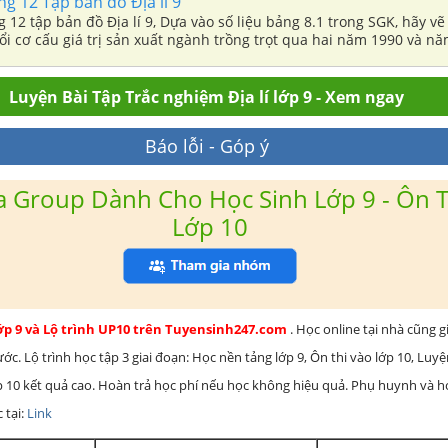
ng 12 Tập bản đồ Địa lí 9
ng 12 tập bản đồ Địa lí 9, Dựa vào số liệu bảng 8.1 trong SGK, hãy vẽ
ổi cơ cấu giá trị sản xuất ngành trồng trọt qua hai năm 1990 và n
Luyện Bài Tập Trắc nghiệm Địa lí lớp 9 - Xem ngay
Báo lỗi - Góp ý
 Group Dành Cho Học Sinh Lớp 9 - Ôn T
Lớp 10
lớp 9 và Lộ trình UP10 trên Tuyensinh247.com
. Học online tại nhà cũng g
c. Lộ trình học tập 3 giai đoạn: Học nền tảng lớp 9, Ôn thi vào lớp 10, Luy
ớp 10 kết quả cao. Hoàn trả học phí nếu học không hiệu quả. Phụ huynh và 
 tại:
Link