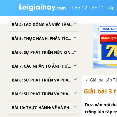
Lớp 12
Lớp 11
Lớp 
BÀI 3: PHÂN BỐ DÂN CƯ VÀ CÁC LOẠI HÌNH QUẦN CƯ
BÀI 4: LAO ĐỘNG VÀ VIỆC LÀM. CHẤT LƯỢNG CUỘC SỐNG
BÀI 5: THỰC HÀNH: PHÂN TÍCH VÀ SO SÁNH THÁP DÂN SỐ NĂM 1989 VÀ NĂM 1999
BÀI 6: SỰ PHÁT TRIỂN NỀN KINH TẾ VIỆT NAM
BÀI 7: CÁC NHÂN TỐ ẢNH HƯỞNG ĐẾN SỰ PHÁT TRIỂN VÀ PHÂN BỐ NÔNG NGHIỆP
Giải bài tập T
BÀI 8: SỰ PHÁT TRIỂN VÀ PHÂN BỐ NÔNG NGHIỆP
Giải bài 3 
BÀI 9: SỰ PHÁT TRIỂN VÀ PHÂN BỐ LÂM NGHIỆP, THỦY SẢN
Dựa vào nội dun
BÀI 10: THỰC HÀNH: VẼ VÀ PHÂN TÍCH BIỂU ĐỒ VỀ SỰ THAY ĐỔI CƠ CẤU DIỆN TÍCH GIEO TRỒNG PHÂN THEO CÁC LOẠI CÂY, SỰ TĂNG TRƯỞNG ĐÀN GIA SÚC, GIA CẦM
trồng lúa tập t