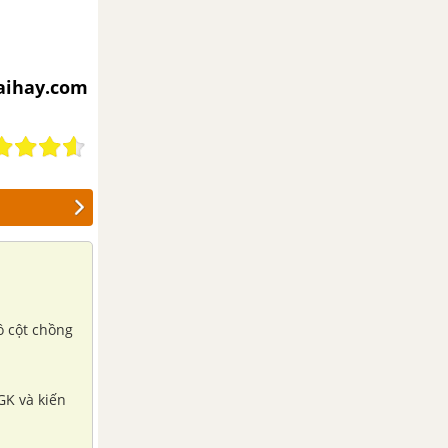
iaihay.com
ồ cột chồng
SGK và kiến