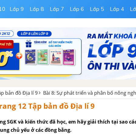
10
Lớp 9
Lớp 8
Lớp 7
Lớp 6
Lớp 5
Lớp 4
Lớ
ập bản đồ Địa lí 9
Bài 8: Sự phát triển và phân bố nông ng
trang 12 Tập bản đồ Địa lí 9
g SGK và kiến thức đã học, em hãy giải thích tại sao cá
rung chủ yếu ở các đồng bằng.