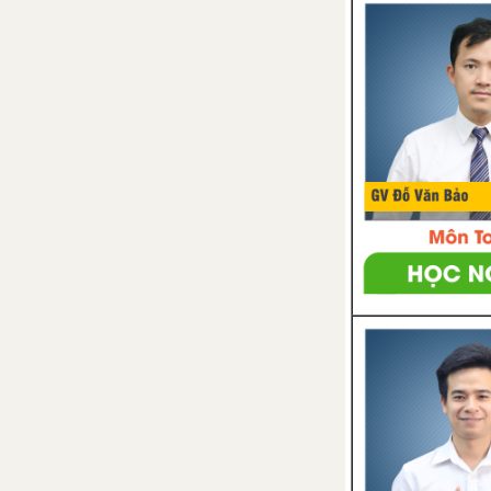
BÀI 37: THỰC HÀNH: VẼ VÀ PHÂN TÍCH BIỂU ĐỒ VỀ TÌNH HÌNH SẢN XUẤT CỦA NGÀNH THỦY SẢN Ở ĐỒNG BẰNG SÔNG CỬU LONG
BÀI 38: PHÁT TRIỂN TỔNG HỢP KINH TẾ VÀ BẢO VỆ TÀI NGUYÊN, MÔI TRƯỜNG BIỂN - ĐẢO
BÀI 39: PHÁT TRIỂN TỔNG HỢP KINH TẾ VÀ BẢO VỆ TÀI NGUYÊN, MÔI TRƯỜNG BIỂN - ĐẢO (TIẾP THEO)
BÀI 40: THỰC HÀNH: ĐÁNH GIÁ TIỀM NĂNG KINH TẾ CỦA CÁC ĐẢO VEN BỜ VÀ TÌM HIỂU VỀ NGÀNH CÔNG NGHIỆP DẦU KHÍ