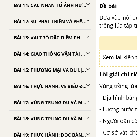
Đề bài
BÀI 11: CÁC NHÂN TỐ ẢNH HƯỞNG ĐẾN SỰ PHÁT TRIỂN VÀ PHÂN BỐ CÔNG NGHIỆP
Dựa vào nội du
BÀI 12: SỰ PHÁT TRIỂN VÀ PHÂN BỐ CÔNG NGHIỆP
trồng lúa tập 
BÀI 13: VAI TRÒ ĐẶC ĐIỂM PHÁT TRIỂN VÀ PHÂN BỐ CỦA DỊCH VỤ
BÀI 14: GIAO THÔNG VẬN TẢI VÀ BƯU CHÍNH VIỄN THÔNG
Xem lại kiến 
BÀI 15: THƯƠNG MẠI VÀ DU LỊCH
Lời giải chi ti
Vùng trồng lúa
BÀI 16: THỰC HÀNH: VẼ BIỂU ĐỒ VỀ SỰ THAY ĐỔI CƠ CẤU KINH TẾ
- Địa hình bằ
BÀI 17: VÙNG TRUNG DU VÀ MIỀN NÚI BẮC BỘ
- Lượng nước t
BÀI 18: VÙNG TRUNG DU VÀ MIỀN NÚI BẮC BỘ (TIẾP THEO)
- Người dân có
- Cơ sở vật ch
BÀI 19: THỰC HÀNH: ĐỌC BẢN ĐỒ, PHÂN TÍCH VÀ ĐÁNH GIÁ ẢNH HƯỞNG CỦA TÀI NGUYÊN KHOÁNG SẢN ĐỐI VỚI PHÁT TRIỂN CÔNG NGHIỆP Ở TRUNG DU VÀ MIỀN NÚI BẮC BỘ