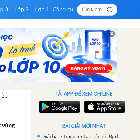
p 3
Lớp 2
Lớp 1
Công cụ
TẢI APP ĐỂ XEM OFFLINE
hiệp
c vùng
BÀI GIẢI MỚI NHẤT
Giải bài 3 trang 55 Tập bản đồ Địa lí 9