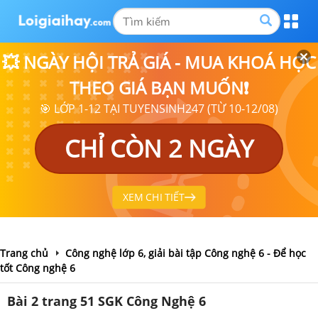
💥 NGÀY HỘI TRẢ GIÁ - MUA KHOÁ HỌC
THEO GIÁ BẠN MUỐN❗
🎯 LỚP 1-12 TẠI TUYENSINH247 (TỪ 10-12/08)
CHỈ CÒN 2 NGÀY
XEM CHI TIẾT
Trang chủ
Công nghệ lớp 6, giải bài tập Công nghệ 6 - Để học
tốt Công nghệ 6
Bài 2 trang 51 SGK Công Nghệ 6