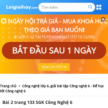
💥 NGÀY HỘI TRẢ GIÁ - MUA KHOÁ HỌC
THEO GIÁ BẠN MUỐN❗
🎯 LỚP 1-12 TẠI TUYENSINH247 (TỪ 10-12/08)
BẮT ĐẦU SAU 1 NGÀY
XEM CHI TIẾT
Trang chủ
Công nghệ lớp 6, giải bài tập Công nghệ 6 - Để học
tốt Công nghệ 6
Bài 2 trang 133 SGK Công Nghệ 6