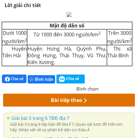
Lời giải chi tiết
Mật độ dân số
Dưới 1000
Trên 3000
2
Từ 1000 đến 3000 người/km
2
2
người/km
người/km
Huyện
Huyện Hưng Hà, Quỳnh Phụ,
Thị xã
Tiền Hải
Đông Hưng, Thái Thụy, Vũ Thư,
Thái Bình
Kiến Xương.
Chia sẻ
Chia sẻ
Bình luận
Bình chọn:
Bài tiếp theo
Giải bài 3 trang 6 TBĐ địa 7
Giải bài 3 trang 6 tập bản đồ Địa lí 7, Quan sát lược đồ trên em
hãy: Nhận xét về sự phân bố dân cư châu Á