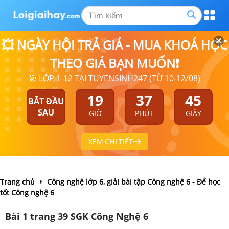
💥 NGÀY HỘI TRẢ GIÁ - MUA KHOÁ HỌC
THEO GIÁ BẠN MUỐN❗
🎯 LỚP 1-12 TẠI TUYENSINH247 (TỪ 10-12/08)
19
37
45
BẮT ĐẦU
SAU
GIỜ
PHÚT
GIÂY
XEM CHI TIẾT
Trang chủ
Công nghệ lớp 6, giải bài tập Công nghệ 6 - Để học
tốt Công nghệ 6
Bài 1 trang 39 SGK Công Nghệ 6