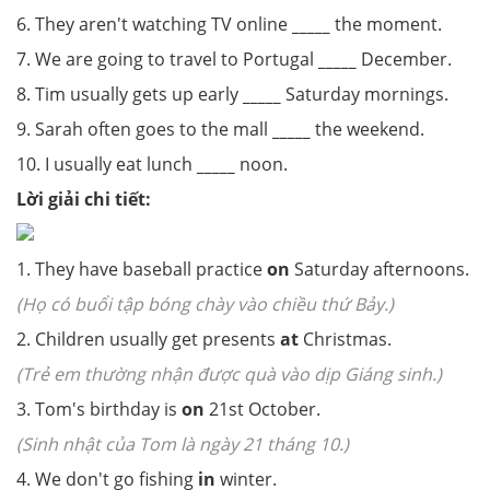
6. They aren't watching TV online
_____
the moment.
7. We are going to travel to Portugal
_____
December.
8. Tim usually gets up early
_____
Saturday mornings.
9. Sarah often goes to the mall
_____
the weekend.
10. I usually eat lunch
_____
noon.
Lời giải chi tiết:
1. They have baseball practice
on
Saturday afternoons.
(Họ có buổi tập bóng chày vào chiều thứ Bảy.)
2. Children usually get presents
at
Christmas.
(Trẻ em thường nhận được quà vào dịp Giáng sinh.)
3. Tom's birthday is
on
21st October.
(Sinh nhật của Tom là ngày 21 tháng 10.)
4. We don't go fishing
in
winter.