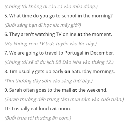
(Chúng tôi không đi câu cá vào mùa đông.)
5. What time do you go to school
in
the morning?
(Buổi sáng bạn đi học lúc mấy giờ?)
6. They aren't watching TV online
at
the moment.
(Họ không xem TV trực tuyến vào lúc này.)
7. We are going to travel to Portugal
in
December.
(Chúng tôi sẽ đi du lịch Bồ Đào Nha vào tháng 12.)
8. Tim usually gets up early
on
Saturday mornings.
(Tim thường dậy sớm vào sáng thứ bảy.)
9. Sarah often goes to the mall
at
the weekend.
(Sarah thường đến trung tâm mua sắm vào cuối tuần.)
10. I usually eat lunch
at
noon.
(Buổi trưa tôi thường ăn cơm.)