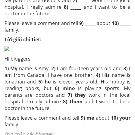
My parents are doctors and
7) _____
work in the local
hospital. I really admire
8) _____
and I want to be a
doctor in the future.
Please leave a comment and tell
9) _____
about
10) _____
family.
Lời giải chi tiết:
Hi bloggers!
1) My
name is Amy.
2) I
am fourteen years old and
3) I
am from Canada. I have one brother.
4) His
name is
Jonathan and
5) he
is eleven years old. His hobby is
reading books, but
6) mine
is playing sports. My
parents are doctors and
7) they
work in the local
hospital. I really admire
8) them
and I want to be a
doctor in the future.
Please leave a comment and tell
9) me
about
10) your
family.
(Xin chào các blogger!