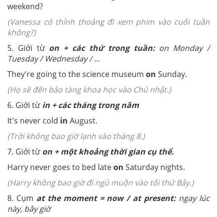
weekend?
(Vanessa có thỉnh thoảng đi xem phim vào cuối tuần
không?)
5. Giới từ
on + các thứ trong tuần:
on Monday /
Tuesday / Wednesday / …
They're going to the science museum
on
Sunday.
(Họ sẽ đến bảo tàng khoa học vào Chủ nhật.)
6. Giới từ
in + các tháng trong năm
It's never cold
in
August.
(Trời không bao giờ lạnh vào tháng 8.)
7. Giới từ
on + một khoảng thời gian cụ thể.
Harry never goes to bed late
on
Saturday nights.
(Harry không bao giờ đi ngủ muộn vào tối thứ Bảy.)
8. Cụm
at the moment = now / at present:
ngay lúc
này, bây giờ