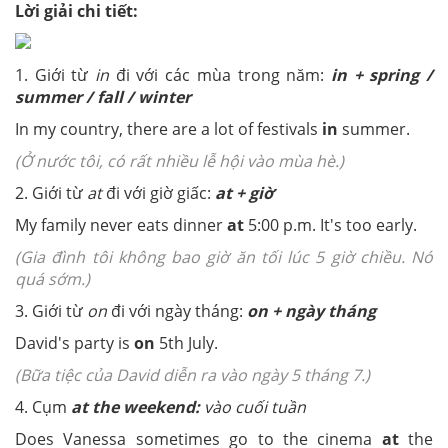
Lời giải chi tiết:
1. Giới từ
in
đi với các mùa trong năm:
in + spring /
summer / fall / winter
In my country, there are a lot of festivals
in
summer.
(Ở nước tôi, có rất nhiều lễ hội vào mùa hè.)
2. Giới từ
at
đi với giờ giấc:
at + giờ
My family never eats dinner
at
5:00 p.m. It's too early.
(Gia đình tôi không bao giờ ăn tối lúc 5 giờ chiều. Nó
quá sớm.)
3. Giới từ
on
đi với ngày tháng:
on + ngày tháng
David's party is
on
5th July.
(Bữa tiệc của David diễn ra vào ngày 5 tháng 7.)
4. Cụm
at the weekend:
vào cuối tuần
Does Vanessa sometimes go to the cinema
at
the