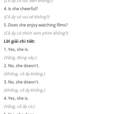
(Cô ấy có tóc đen không?)
4. Is she cheerful?
(Cô ấy có vui vẻ không?)
5. Does she enjoy watching films?
(Cô ấy có thích xem phim không?)
Lời giải chi tiết:
1. Yes, she is.
(Vâng, đúng vậy.)
2. No, she doesn't.
(Không, cô ấy không.)
3. No, she doesn't.
(Không, cô ấy không.)
4. Yes, she is.
(Vâng, cô ấy có.)