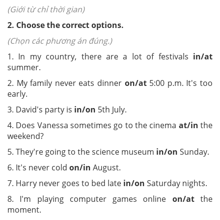
(Giới từ chỉ thời gian)
2. Choose the correct options.
(Chọn các phương án đúng.)
1. In my country, there are a lot of festivals
in/at
summer.
2. My family never eats dinner
on/at
5:00 p.m. It's too
early.
3. David's party is
in/on
5th July.
4. Does Vanessa sometimes go to the cinema
at/in
the
weekend?
5. They're going to the science museum
in/on
Sunday.
6. It's never cold
on/in
August.
7. Harry never goes to bed late
in/on
Saturday nights.
8. I'm playing computer games online
on/at
the
moment.