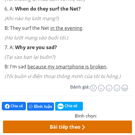
6. A:
When do they surf the Net?
(Khi nào họ lướt mạng?)
B: They surf the Net
in the evening
.
(Họ lướt mạng vào buổi tối.)
7. A:
Why are you sad?
(Tại sao bạn lại buồn?)
B: I'm sad
because my smartphone is broken
.
(Tôi buồn vì điện thoại thông minh của tôi bị hỏng.)
Đánh giá:
Chia sẻ
Chia sẻ
Bình luận
Bình chọn:
Bài tiếp theo