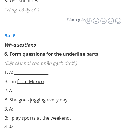
5. Yes, she does.
(Vâng, cô ấy có.)
Đánh giá:
Bài 6
Wh-questions
6
.
Form questions for the underline parts.
(Đặt câu hỏi cho phần gạch dưới.)
1. A: _________________
B: I'm
from Mexico
.
2. A: _________________
B: She goes jogging
every day
.
3. A: _________________
B: I
play sports
at the weekend.
4. A: _________________