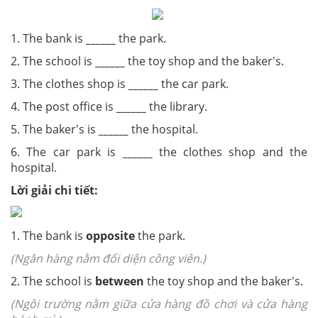
1. The bank is
______
the park.
2. The school is
______
the toy shop and the baker's.
3. The clothes shop is
______
the car park.
4. The post office is
______
the library.
5. The baker's is
______
the hospital.
6. The car park is
______
the clothes shop and the
hospital.
Lời giải chi tiết:
1. The bank is
opposite
the park.
(Ngân hàng nằm đối diện công viên.)
2. The school is
between
the toy shop and the baker's.
(Ngôi trường nằm giữa cửa hàng đồ chơi và cửa hàng