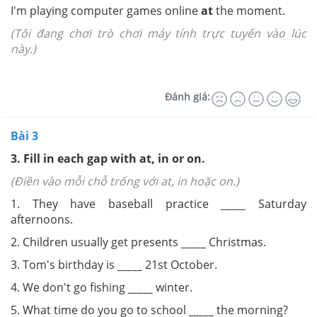
I'm playing computer games online
at
the moment.
(Tôi đang chơi trò chơi máy tính trực tuyến vào lúc
này.)
Đánh giá:
Bài 3
3. Fill in each gap with at, in or on.
(Điền vào mỗi chỗ trống với at, in hoặc on.)
1. They have baseball practice
_____
Saturday
afternoons.
2. Children usually get presents
_____
Christmas.
3. Tom's birthday is
_____
21st October.
4. We don't go fishing
_____
winter.
5. What time do you go to school
_____
the morning?