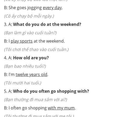
B: She goes jogging
every day
.
(Cô ấy chạy bộ mỗi ngày.)
3. A:
What do you do at the weekend?
(Bạn làm gì vào cuối tuần?)
B: I
play sports
at the weekend.
(Tôi chơi thể thao vào cuối tuần.)
4. A:
How old are you?
(Bạn bao nhiêu tuổi?)
B: I'm
twelve years old
.
(Tôi mười hai tuổi.)
5. A:
Who do you often go shopping with?
(Bạn thường đi mua sắm với ai?)
B: I often go shopping
with my mum
.
(Tôi thường đi mua sắm với mẹ tôi.)