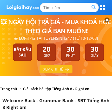
💥 NGÀY HỘI TRẢ GIÁ - MUA KHOÁ HỌC
THEO GIÁ BẠN MUỐN❗
🎯 LỚP 1-12 TẠI TUYENSINH247 (TỪ 10-12/08)
20
30
30
BẮT ĐẦU
SAU
GIỜ
PHÚT
GIÂY
XEM CHI TIẾT
Trang chủ
Giải sách bài tập Tiếng Anh 8 - Right on
Welcome Back - Grammar Bank - SBT Tiếng Anh
8 Right on!