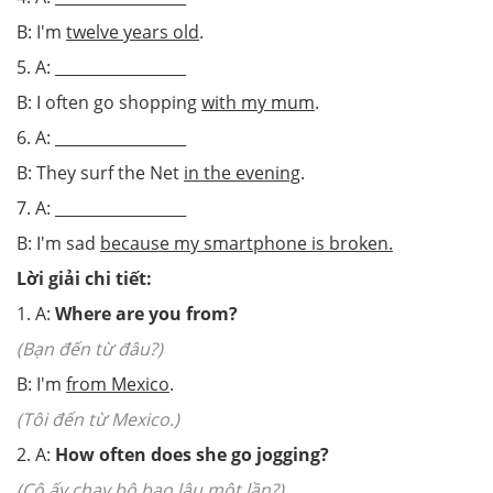
B: I'm
twelve years old
.
5. A: _________________
B: I often go shopping
with my mum
.
6. A: _________________
B: They surf the Net
in the evening
.
7. A: _________________
B: I'm sad
because my smartphone is broken.
Lời giải chi tiết:
1. A:
Where are you from?
(Bạn đến từ đâu?)
B: I'm
from Mexico
.
(Tôi đến từ Mexico.)
2. A:
How often does she go jogging?
(Cô ấy chạy bộ bao lâu một lần?)