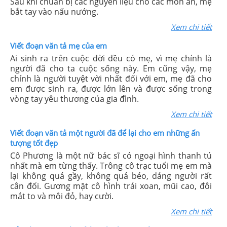
Sau khi chuẩn bị các nguyên liệu cho các món ăn, mẹ
bắt tay vào nấu nướng.
Xem chi tiết
Viết đoạn văn tả mẹ của em
Ai sinh ra trên cuộc đời đều có mẹ, vì mẹ chính là
người đã cho ta cuộc sống này. Em cũng vậy, mẹ
chính là người tuyệt vời nhất đối với em, mẹ đã cho
em được sinh ra, được lớn lên và được sống trong
vòng tay yêu thương của gia đình.
Xem chi tiết
Viết đoạn văn tả một người đã để lại cho em những ấn
tượng tốt đẹp
Cô Phương là một nữ bác sĩ có ngoại hình thanh tú
nhất mà em từng thấy. Trông cô trạc tuổi mẹ em mà
lại không quá gầy, không quá béo, dáng người rất
cân đối. Gương mặt cô hình trái xoan, mũi cao, đôi
mắt to và môi đỏ, hay cười.
Xem chi tiết