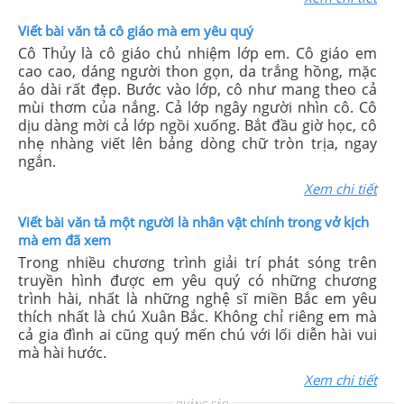
Viết bài văn tả cô giáo mà em yêu quý
Cô Thủy là cô giáo chủ nhiệm lớp em. Cô giáo em
cao cao, dáng người thon gọn, da trắng hồng, mặc
áo dài rất đẹp. Bước vào lớp, cô như mang theo cả
mùi thơm của nắng. Cả lớp ngây người nhìn cô. Cô
dịu dàng mời cả lớp ngồi xuống. Bắt đầu giờ học, cô
nhẹ nhàng viết lên bảng dòng chữ tròn trịa, ngay
ngắn.
Xem chi tiết
Viết bài văn tả một người là nhân vật chính trong vở kịch
mà em đã xem
Trong nhiều chương trình giải trí phát sóng trên
truyền hình được em yêu quý có những chương
trình hài, nhất là những nghệ sĩ miền Bắc em yêu
thích nhất là chú Xuân Bắc. Không chỉ riêng em mà
cả gia đình ai cũng quý mến chú với lối diễn hài vui
mà hài hước.
Xem chi tiết
QUẢNG CÁO