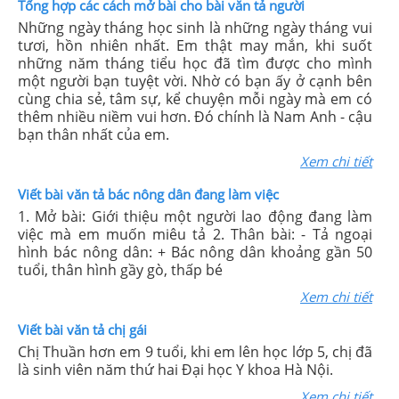
Tổng hợp các cách mở bài cho bài văn tả người
Những ngày tháng học sinh là những ngày tháng vui
tươi, hồn nhiên nhất. Em thật may mắn, khi suốt
những năm tháng tiểu học đã tìm được cho mình
một người bạn tuyệt vời. Nhờ có bạn ấy ở cạnh bên
cùng chia sẻ, tâm sự, kể chuyện mỗi ngày mà em có
thêm nhiều niềm vui hơn. Đó chính là Nam Anh - cậu
bạn thân nhất của em.
Xem chi tiết
Viết bài văn tả bác nông dân đang làm việc
1. Mở bài: Giới thiệu một người lao động đang làm
việc mà em muốn miêu tả 2. Thân bài: - Tả ngoại
hình bác nông dân: + Bác nông dân khoảng gần 50
tuổi, thân hình gầy gò, thấp bé
Xem chi tiết
Viết bài văn tả chị gái
Chị Thuần hơn em 9 tuổi, khi em lên học lớp 5, chị đã
là sinh viên năm thứ hai Đại học Y khoa Hà Nội.
Xem chi tiết