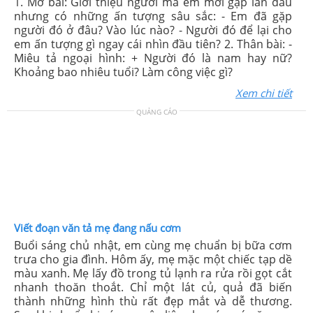
1. Mở bài: Giới thiệu người mà em mới gặp lần đầu
nhưng có những ấn tượng sâu sắc: - Em đã gặp
người đó ở đâu? Vào lúc nào? - Người đó để lại cho
em ấn tượng gì ngay cái nhìn đầu tiên? 2. Thân bài: -
Miêu tả ngoại hình: + Người đó là nam hay nữ?
Khoảng bao nhiêu tuổi? Làm công việc gì?
Xem chi tiết
QUẢNG CÁO
Viết đoạn văn tả mẹ đang nấu cơm
Buổi sáng chủ nhật, em cùng mẹ chuẩn bị bữa cơm
trưa cho gia đình. Hôm ấy, mẹ mặc một chiếc tạp dề
màu xanh. Mẹ lấy đồ trong tủ lạnh ra rửa rồi gọt cắt
nhanh thoăn thoắt. Chỉ một lát củ, quả đã biến
thành những hình thù rất đẹp mắt và dễ thương.