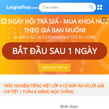
💥 NGÀY HỘI TRẢ GIÁ - MUA KHOÁ HỌC
THEO GIÁ BẠN MUỐN❗
🎯 LỚP 1-12 TẠI TUYENSINH247 (TỪ 10-12/08)
BẮT ĐẦU SAU 1 NGÀY
XEM CHI TIẾT
TRẮC NGHIỆM TIẾNG VIỆT LỚP 4 CÓ ĐÁP ÁN VÀ LỜI GIẢI
CHI TIẾT
TUẦN 6: MĂNG MỌC THẲNG
|
Bình chọn: