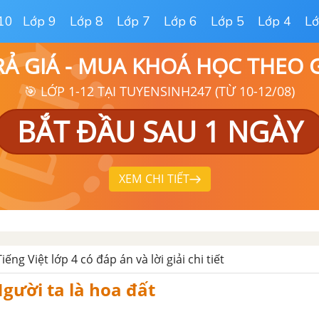
10
Lớp 9
Lớp 8
Lớp 7
Lớp 6
Lớp 5
Lớp 4
Lớ
RẢ GIÁ - MUA KHOÁ HỌC THEO
🎯 LỚP 1-12 TẠI TUYENSINH247 (TỪ 10-12/08)
BẮT ĐẦU SAU 1 NGÀY
XEM CHI TIẾT
ếng Việt lớp 4 có đáp án và lời giải chi tiết
gười ta là hoa đất