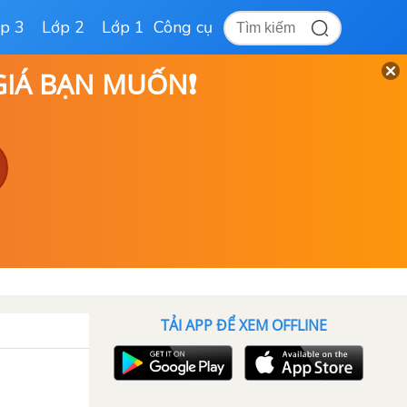
p 3
Lớp 2
Lớp 1
Công cụ
 GIÁ BẠN MUỐN❗
TẢI APP ĐỂ XEM OFFLINE