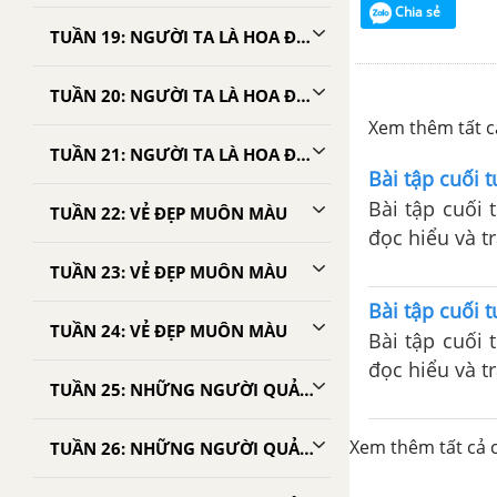
Chia sẻ
TUẦN 19: NGƯỜI TA LÀ HOA ĐẤT
TUẦN 20: NGƯỜI TA LÀ HOA ĐẤT
Xem thêm tất cả
TUẦN 21: NGƯỜI TA LÀ HOA ĐẤT
Bài tập cuối t
Bài tập cuối 
TUẦN 22: VẺ ĐẸP MUÔN MÀU
đọc hiểu và tr
tả, luyện từ 
TUẦN 23: VẺ ĐẸP MUÔN MÀU
Bài tập cuối t
TUẦN 24: VẺ ĐẸP MUÔN MÀU
Bài tập cuối 
đọc hiểu và tr
TUẦN 25: NHỮNG NGƯỜI QUẢ CẢM
tả, luyện từ 
Xem thêm tất cả c
TUẦN 26: NHỮNG NGƯỜI QUẢ CẢM