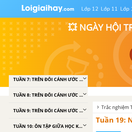
TUẦN 2: THƯƠNG NGƯỜI NHƯ THỂ THƯƠNG THÂN
Lớp 12
Lớp 11
Lớp 
TUẦN 3: THƯƠNG NGƯỜI NHƯ THỂ THƯƠNG THÂN
💥 NGÀY HỘI T
TUẦN 4: MĂNG MỌC THẲNG
TUẦN 5: MĂNG MỌC THẲNG
TUẦN 6: MĂNG MỌC THẲNG
TUẦN 7: TRÊN ĐÔI CÁNH ƯỚC MƠ
TUẦN 8: TRÊN ĐÔI CÁNH ƯỚC MƠ
Trắc nghiệm Ti
TUẦN 9: TRÊN ĐÔI CÁNH ƯỚC MƠ
Tuần 19: N
TUẦN 10: ÔN TẬP GIỮA HỌC KÌ 1