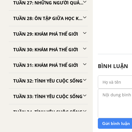
TUẦN 27: NHỮNG NGƯỜI QUẢ CẢM
TUẦN 28: ÔN TẬP GIỮA HỌC KÌ 2
TUẦN 29: KHÁM PHÁ THỂ GIỚI
TUẦN 30: KHÁM PHÁ THỂ GIỚI
TUẦN 31: KHÁM PHÁ THỂ GIỚI
BÌNH LUẬN
TUẦN 32: TÌNH YÊU CUỘC SỐNG
TUẦN 33: TÌNH YÊU CUỘC SỐNG
TUẦN 34: TÌNH YÊU CUỘC SỐNG
Gửi bình luận
TUẦN 35