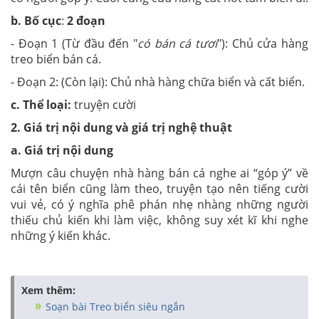
b. Bố cục
:
2 đoạn
- Đoạn 1 (Từ đầu đến "
có bán cá tươi
"): Chủ cửa hàng
treo biển bán cá.
- Đoạn 2: (Còn lại): Chủ nhà hàng chữa biển và cất biển.
c. Thể loại:
truyện cười
2. Giá trị nội dung và giá trị nghệ thuật
a. Giá trị nội dung
Mượn câu chuyện nhà hàng bán cá nghe ai “góp ý” về
cái tên biển cũng làm theo, truyện tạo nên tiếng cười
vui vẻ, có ý nghĩa phê phán nhẹ nhàng những người
thiếu chủ kiến khi làm việc, không suy xét kĩ khi nghe
những ý kiến khác.
Xem thêm:
Soạn bài Treo biển siêu ngắn