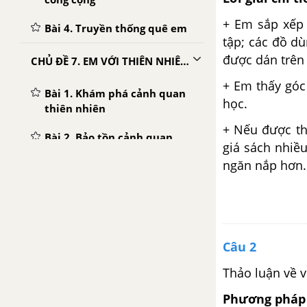
+ Em sắp xếp 
Bài 4. Truyền thống quê em
tập; các đồ d
được dán trên
CHỦ ĐỀ 7. EM VỚI THIÊN NHIÊN VÀ MÔI TRƯỜNG
+ Em thấy góc
Bài 1. Khám phá cảnh quan
học.
thiên nhiên
+ Nếu được th
Bài 2. Bảo tồn cảnh quan
giá sách nhiề
thiên nhiên
ngăn nắp hơn.
Bài 3. Ứng phó với biến đổi
khí hậu
CHỦ ĐỀ 8. KHÁM PHÁ THẾ GIỚI NGHỀ NGHIỆP
Câu 2
Bài 1. Thế giới nghề nghiệp
Thảo luận về v
quanh ta
Phương pháp 
Bài 2. Khám phá nghề