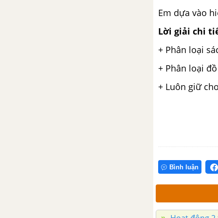
truyền thống ở nước ta
Em dựa vào hiể
Bài 3. Trải nghiệm nghề
Lời giải chi ti
truyền thống
+ Phân loại sá
CHỦ ĐỀ 9. HIỂU BẢN THÂN - CHỌN ĐÚNG NGHỀ
+ Phân loại đồ
+ Luôn giữ cho
Bài 1. Em với nghề truyền
thống
Bài 2. Em tập làm nghề
truyền thống
Bài 3. Trổ tài chế biến món
ăn truyền thống
Bình luận
Hoạt động 2 t