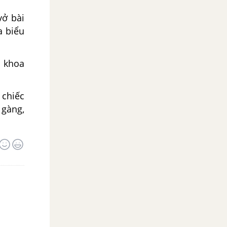
vở bài
a biểu
, khoa
 chiếc
 gàng,