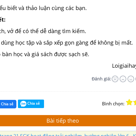
u biết và thảo luận cùng các bạn.
ết:
ch, vở để có thể dễ dàng tìm kiếm.
 dùng học tập và sắp xếp gọn gàng để không bị mất.
 bàn học và giá sách được sạch sẽ.
Loigiaih
Đánh giá:
Bình chọn:
Chia sẻ
Chia sẻ
Bài tiếp theo
rang 21 SGK hoạt động trải nghiệm, hướng nghiệp lớp 6 - Kế