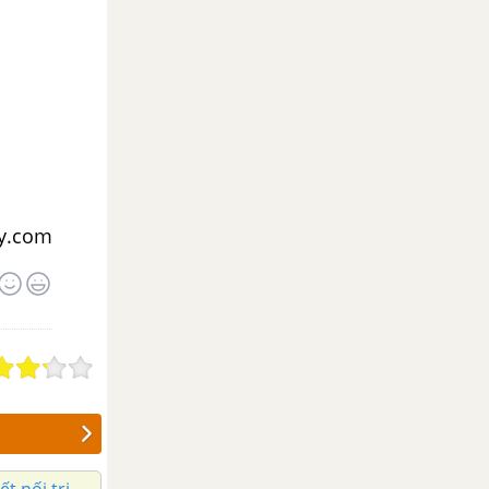
ay.com
t nối tri