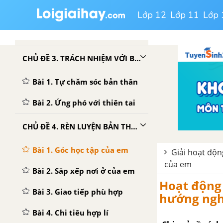
của em
Lớp 12
Lớp 11
Lớp 
Bài 4. Những giá trị của bản
thân
CHỦ ĐỀ 3. TRÁCH NHIỆM VỚI BẢN THÂN
Bài 1. Tự chăm sóc bản thân
Bài 2. Ứng phó với thiên tai
CHỦ ĐỀ 4. RÈN LUYỆN BẢN THÂN
Bài 1. Góc học tập của em
Giải hoạt động
của em
Bài 2. Sắp xếp nơi ở của em
Hoạt động 
Bài 3. Giao tiếp phù hợp
hướng nghi
Bài 4. Chi tiêu hợp lí