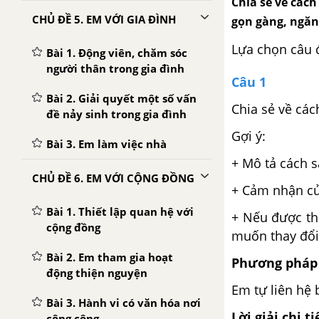
Chia sẻ về cách
CHỦ ĐỀ 5. EM VỚI GIA ĐÌNH
gọn gàng, ngăn
Lựa chọn câu 
Bài 1. Động viên, chăm sóc
người thân trong gia đình
Câu 1
Bài 2. Giải quyết một số vấn
Chia sẻ về các
đề nảy sinh trong gia đình
Gợi ý:
Bài 3. Em làm việc nhà
+ Mô tả cách s
CHỦ ĐỀ 6. EM VỚI CỘNG ĐỒNG
+ Cảm nhận củ
Bài 1. Thiết lập quan hệ với
+ Nếu được tha
cộng đồng
muốn thay đổi
Bài 2. Em tham gia hoạt
Phương pháp 
động thiện nguyện
Em tự liên hệ 
Bài 3. Hành vi có văn hóa nơi
Lời giải chi ti
công cộng