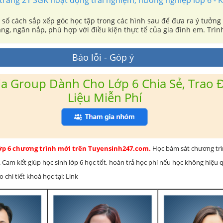
số cách sắp xếp góc học tập trong các hình sau để đưa ra ý tưởng 
ng, ngăn nắp, phù hợp với điều kiện thực tế của gia đình em. Trìn
 trong nhóm. Một số học sinh trình bày ý tưởng thiết kế góc học tập
thức và cảm xúc sau hoạt động.
Báo lỗi - Góp ý
a Group Dành Cho Lớp 6 Chia Sẻ, Trao Đ
Liệu Miễn Phí
lớp 6 chương trình mới trên Tuyensinh247.com.
Học bám sát chương tr
 Cam kết giúp học sinh lớp 6 học tốt, hoàn trả học phí nếu học không hiệu
chi tiết khoá học tại: Link