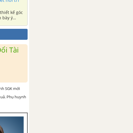
thiết kế góc
h bày ý
 trước lớp.
ổi Tài
ình SGK mới
 quả. Phụ huynh