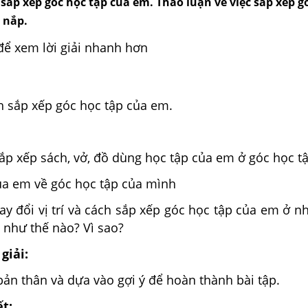
 sắp xếp góc học tập của em. Thảo luận về việc sắp xếp g
 nắp.
để xem lời giải nhanh hơn
h sắp xếp góc học tập của em.
ắp xếp sách, vở, đồ dùng học tập của em ở góc học t
a em về góc học tập của mình
y đổi vị trí và cách sắp xếp góc học tập của em ở n
 như thế nào? Vì sao?
giải:
bản thân và dựa vào gợi ý để hoàn thành bài tập.
ết: