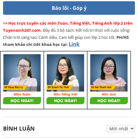
Báo lỗi - Góp ý
>> Học trực tuyến các môn Toán, Tiếng Việt, Tiếng Anh lớp 2 trên
Tuyensinh247.com.
Đầy đủ 3 bộ sách: Kết nối tri thức với cuộc sống;
Chân trời sáng tạo; Cánh diều. Cam kết giúp con lớp 2 học tốt.
PH/HS
Link
tham khảo chi tiết khoá học tại:
BÌNH LUẬN