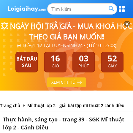
💥 NGÀY HỘI TRẢ GIÁ - MUA KHOÁ HỌC
THEO GIÁ BẠN MUỐN❗
🎯 LỚP 1-12 TẠI TUYENSINH247 (TỪ 10-12/08)
16
03
52
BẮT ĐẦU
SAU
GIỜ
PHÚT
GIÂY
XEM CHI TIẾT
Trang chủ
Mĩ thuật lớp 2 - giải bài tập mĩ thuật 2 cánh diều
Thực hành, sáng tạo - trang 39 - SGK Mĩ thuật
lớp 2 - Cánh Diều