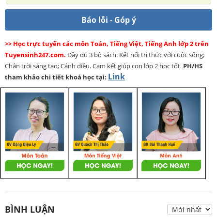
Báo lỗi - Góp ý
>> Học trực tuyến các môn Toán, Tiếng Việt, Tiếng Anh lớp 2 trên
Tuyensinh247.com.
Đầy đủ 3 bộ sách: Kết nối tri thức với cuộc sống;
Chân trời sáng tạo; Cánh diều. Cam kết giúp con lớp 2 học tốt.
PH/HS
Link
tham khảo chi tiết khoá học tại:
BÌNH LUẬN