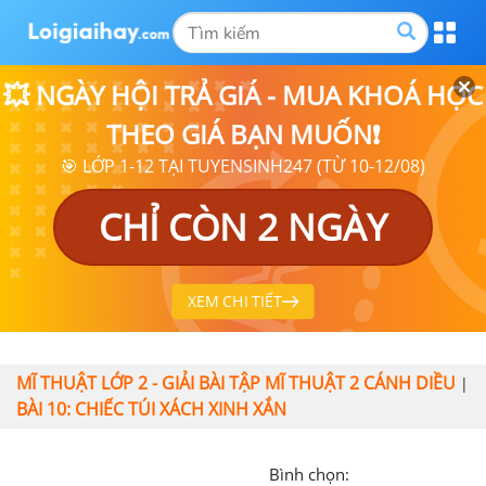
💥 NGÀY HỘI TRẢ GIÁ - MUA KHOÁ HỌC
THEO GIÁ BẠN MUỐN❗
🎯 LỚP 1-12 TẠI TUYENSINH247 (TỪ 10-12/08)
CHỈ CÒN 2 NGÀY
XEM CHI TIẾT
MĨ THUẬT LỚP 2 - GIẢI BÀI TẬP MĨ THUẬT 2 CÁNH DIỀU
|
BÀI 10: CHIẾC TÚI XÁCH XINH XẮN
Bình chọn: