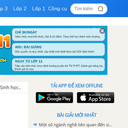
p 3
Lớp 2
Lớp 1
Công cụ
TẢI APP ĐỂ XEM OFFLINE
Sinh học..
BÀI GIẢI MỚI NHẤT
Một số ngành nghề liên quan đến sinh học cơ thể