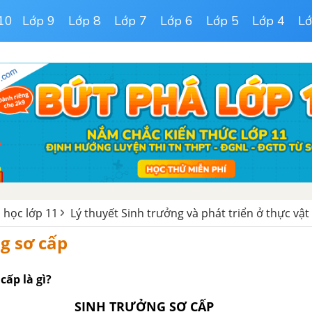
10
Lớp 9
Lớp 8
Lớp 7
Lớp 6
Lớp 5
Lớp 4
Lớ
h học lớp 11
Lý thuyết Sinh trưởng và phát triển ở thực vật 
g sơ cấp
cấp là gì?
SINH TRƯỞNG SƠ CẤP