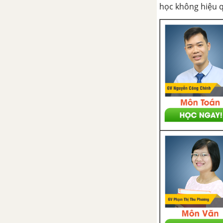
Sinh sản ở sinh vật là gì?
học không hiệu 
Dấu hiệu đặc trưng của sinh sản
là gì?
Các hình thức sinh sản ở sinh
vật là gì?
Vai trò của sinh sản ở sinh vật là
gì?