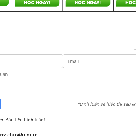
*Bình luận sẽ hiển thị sau k
ời đầu tiên bình luận!
ùng chuyên mục