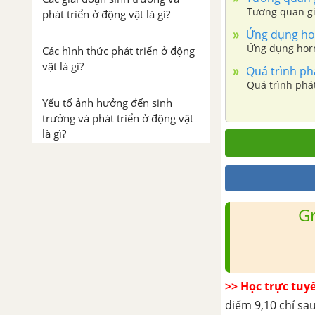
Tương quan gi
phát triển ở động vật là gì?
Ứng dụng hor
Ứng dụng horm
Các hình thức phát triển ở động
vật là gì?
Quá trình phá
Quá trình phát
Yếu tố ảnh hưởng đến sinh
trưởng và phát triển ở động vật
là gì?
Tuổi dậy thì là gì?
Ứng dụng sinh trưởng và phát
G
triển ở động vật trong thực tiễn
là gì?
Khái quát sinh sản ở sinh
>> Học trực tuy
vật
điểm 9,10 chỉ sau